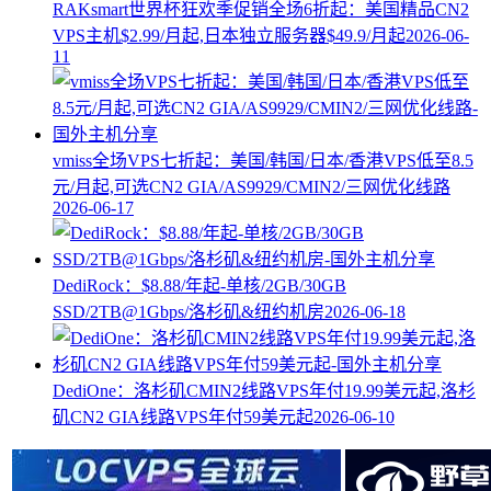
RAKsmart世界杯狂欢季促销全场6折起：美国精品CN2
VPS主机$2.99/月起,日本独立服务器$49.9/月起
2026-06-
11
vmiss全场VPS七折起：美国/韩国/日本/香港VPS低至8.5
元/月起,可选CN2 GIA/AS9929/CMIN2/三网优化线路
2026-06-17
DediRock：$8.88/年起-单核/2GB/30GB
SSD/2TB@1Gbps/洛杉矶&纽约机房
2026-06-18
DediOne：洛杉矶CMIN2线路VPS年付19.99美元起,洛杉
矶CN2 GIA线路VPS年付59美元起
2026-06-10