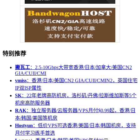
特别推荐
搬瓦工
：2.5-10Gbps大带宽香港/日本/加拿大/美国CN2
GIA/CUII/CMI
vmiss
：香港/日本/美国CN2 GIA/CUII/CMIN2，英国住宅
IP双ISP属性
SK
：22年老牌高防机房，洛杉矶/丹佛/拉斯维加斯等5个
机房高防服务器
RAK
：独立服务器/云服务器/VPS月付$0.99起，香港/日
本/韩国/美国等机房
Hostyun
：低价VPS可选香港/美国/日本/韩国机房，支持
月付学习练手首选