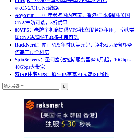
Locvps
：香港/日本/韩国/美国VPS年付80元
起,CN2/CTGNet线路
AoyoYun
：10+年老牌国内商家，香港/日本/韩国/美国
CN2/高防可选，8折优惠
80VPS
：老牌主机商提供VPS/独立服务器租用，香港/美
国CN2站群服务器多机房可选
RackNerd
：便宜VPS年付10美元起，洛杉矶/西雅图/圣
何塞等13个机房
SpinServers
：圣何塞/达拉斯服务器$49/月起，10Gbps-
40Gbps大带宽
双ISP住宅VPS
：原生IP/家宽VPS/双ISP属性
