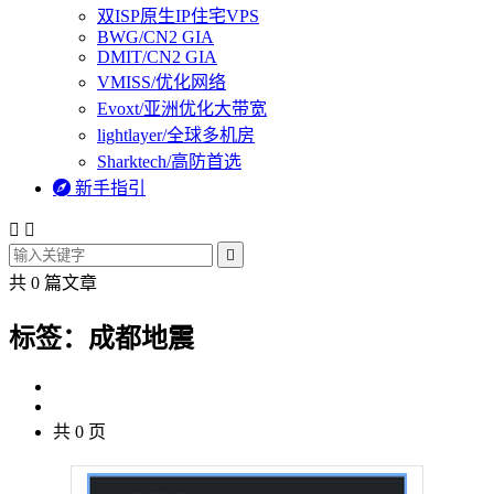
双ISP原生IP住宅VPS
BWG/CN2 GIA
DMIT/CN2 GIA
VMISS/优化网络
Evoxt/亚洲优化大带宽
lightlayer/全球多机房
Sharktech/高防首选

新手指引



共 0 篇文章
标签：成都地震
共 0 页