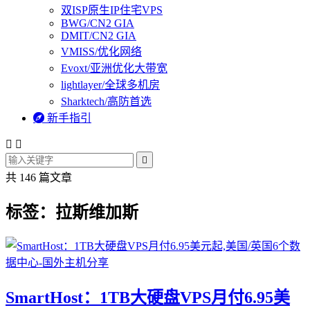
双ISP原生IP住宅VPS
BWG/CN2 GIA
DMIT/CN2 GIA
VMISS/优化网络
Evoxt/亚洲优化大带宽
lightlayer/全球多机房
Sharktech/高防首选

新手指引



共 146 篇文章
标签：拉斯维加斯
SmartHost：1TB大硬盘VPS月付6.95美