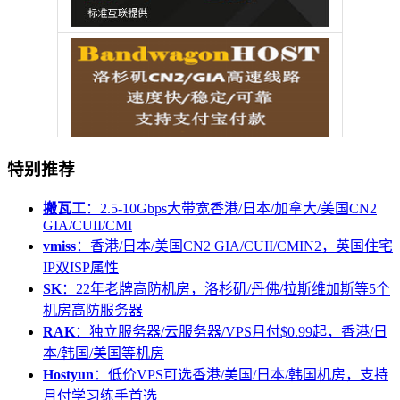
特别推荐
搬瓦工
：2.5-10Gbps大带宽香港/日本/加拿大/美国CN2
GIA/CUII/CMI
vmiss
：香港/日本/美国CN2 GIA/CUII/CMIN2，英国住宅
IP双ISP属性
SK
：22年老牌高防机房，洛杉矶/丹佛/拉斯维加斯等5个
机房高防服务器
RAK
：独立服务器/云服务器/VPS月付$0.99起，香港/日
本/韩国/美国等机房
Hostyun
：低价VPS可选香港/美国/日本/韩国机房，支持
月付学习练手首选