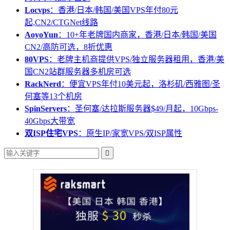
Locvps
：香港/日本/韩国/美国VPS年付80元
起,CN2/CTGNet线路
AoyoYun
：10+年老牌国内商家，香港/日本/韩国/美国
CN2/高防可选，8折优惠
80VPS
：老牌主机商提供VPS/独立服务器租用，香港/美
国CN2站群服务器多机房可选
RackNerd
：便宜VPS年付10美元起，洛杉矶/西雅图/圣
何塞等13个机房
SpinServers
：圣何塞/达拉斯服务器$49/月起，10Gbps-
40Gbps大带宽
双ISP住宅VPS
：原生IP/家宽VPS/双ISP属性
