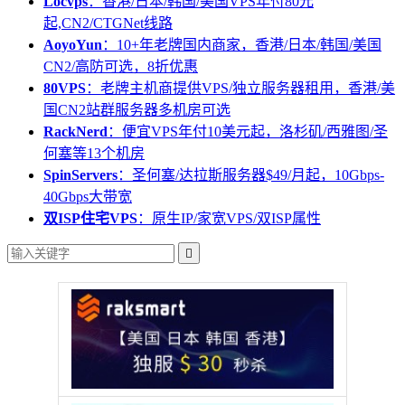
Locvps
：香港/日本/韩国/美国VPS年付80元
起,CN2/CTGNet线路
AoyoYun
：10+年老牌国内商家，香港/日本/韩国/美国
CN2/高防可选，8折优惠
80VPS
：老牌主机商提供VPS/独立服务器租用，香港/美
国CN2站群服务器多机房可选
RackNerd
：便宜VPS年付10美元起，洛杉矶/西雅图/圣
何塞等13个机房
SpinServers
：圣何塞/达拉斯服务器$49/月起，10Gbps-
40Gbps大带宽
双ISP住宅VPS
：原生IP/家宽VPS/双ISP属性
