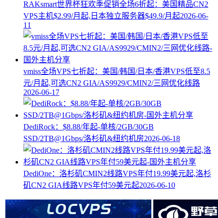
RAKsmart世界杯狂欢季促销全场6折起：美国精品CN2
VPS主机$2.99/月起,日本独立服务器$49.9/月起
2026-06-
11
vmiss全场VPS七折起：美国/韩国/日本/香港VPS低至8.5
元/月起,可选CN2 GIA/AS9929/CMIN2/三网优化线路
2026-06-17
DediRock：$8.88/年起-单核/2GB/30GB
SSD/2TB@1Gbps/洛杉矶&纽约机房
2026-06-18
DediOne：洛杉矶CMIN2线路VPS年付19.99美元起,洛杉
矶CN2 GIA线路VPS年付59美元起
2026-06-10