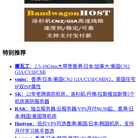
特别推荐
搬瓦工
：2.5-10Gbps大带宽香港/日本/加拿大/美国CN2
GIA/CUII/CMI
vmiss
：香港/日本/美国CN2 GIA/CUII/CMIN2，英国住宅
IP双ISP属性
SK
：22年老牌高防机房，洛杉矶/丹佛/拉斯维加斯等5个
机房高防服务器
RAK
：独立服务器/云服务器/VPS月付$0.99起，香港/日
本/韩国/美国等机房
Hostyun
：低价VPS可选香港/美国/日本/韩国机房，支持
月付学习练手首选