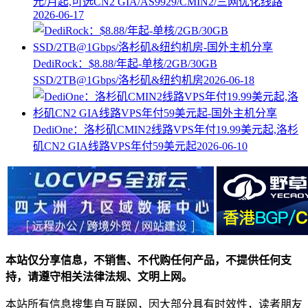
元/月起,可选CN2 GIA/AS9929/CMIN2/三网优化线路
2026-06-17
DediRock：$8.88/年起-单核/2GB/30GB
SSD/2TB@1Gbps/洛杉矶&纽约机房
2026-06-18
DediOne：洛杉矶CMIN2线路VPS年付19.99美元起,洛杉
矶CN2 GIA线路VPS年付59美元起
2026-06-10
本站仅分享信息，不销售、不代购任何产品，不提供任何支
持，请遵守相关法律法规、文明上网。
本站所有信息搜集自互联网，因大部分具有时效性，读者朋友