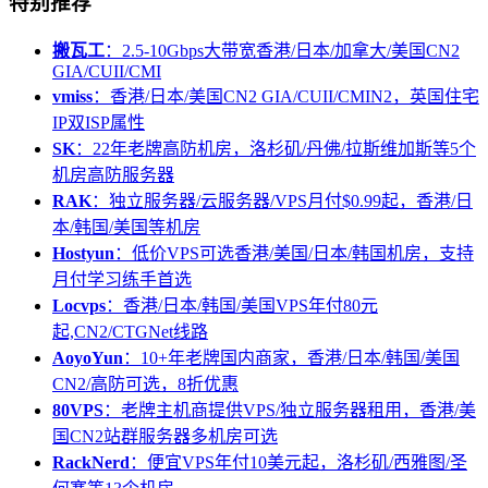
特别推荐
搬瓦工
：2.5-10Gbps大带宽香港/日本/加拿大/美国CN2
GIA/CUII/CMI
vmiss
：香港/日本/美国CN2 GIA/CUII/CMIN2，英国住宅
IP双ISP属性
SK
：22年老牌高防机房，洛杉矶/丹佛/拉斯维加斯等5个
机房高防服务器
RAK
：独立服务器/云服务器/VPS月付$0.99起，香港/日
本/韩国/美国等机房
Hostyun
：低价VPS可选香港/美国/日本/韩国机房，支持
月付学习练手首选
Locvps
：香港/日本/韩国/美国VPS年付80元
起,CN2/CTGNet线路
AoyoYun
：10+年老牌国内商家，香港/日本/韩国/美国
CN2/高防可选，8折优惠
80VPS
：老牌主机商提供VPS/独立服务器租用，香港/美
国CN2站群服务器多机房可选
RackNerd
：便宜VPS年付10美元起，洛杉矶/西雅图/圣