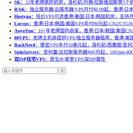
SK
：22年老牌高防机房，洛杉矶/丹佛/拉斯维加斯等5个
RAK
：独立服务器/云服务器/VPS月付$0.99起，香港/日
Hostyun
：低价VPS可选香港/美国/日本/韩国机房，支
Locvps
：香港/日本/韩国/美国VPS年付80元起,CN2/CTGN
AoyoYun
：10+年老牌国内商家，香港/日本/韩国/美国CN
80VPS
：老牌主机商提供VPS/独立服务器租用，香港/美
RackNerd
：便宜VPS年付10美元起，洛杉矶/西雅图/圣何
SpinServers
：圣何塞/达拉斯服务器$49/月起，10Gbps-40
双ISP住宅VPS
：原生IP/家宽VPS/双ISP属性
