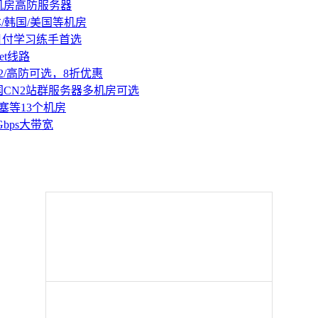
机房高防服务器
本/韩国/美国等机房
持月付学习练手首选
et线路
2/高防可选，8折优惠
国CN2站群服务器多机房可选
塞等13个机房
Gbps大带宽