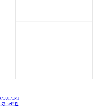
CUII/CMI
P双ISP属性