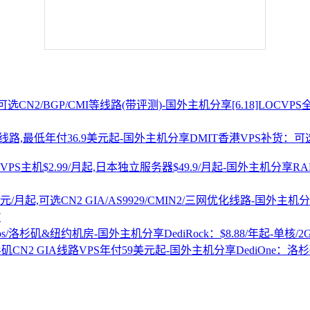
[6.18]LOCV
DMIT香港VPS补货：可选
R
7
DediRock：$8.88/年起-单核/
DediOne：洛