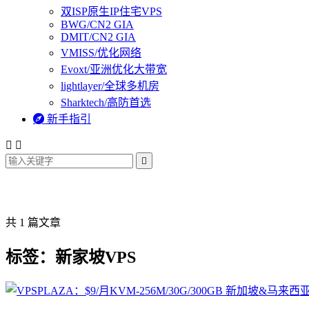
双ISP原生IP住宅VPS
BWG/CN2 GIA
DMIT/CN2 GIA
VMISS/优化网络
Evoxt/亚洲优化大带宽
lightlayer/全球多机房
Sharktech/高防首选

新手指引



共 1 篇文章
标签：新家坡VPS