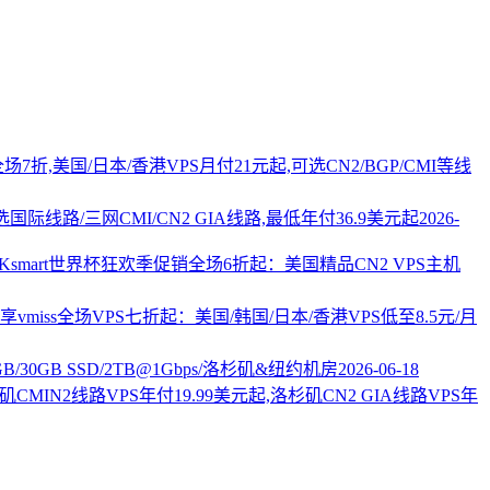
PS全场7折,美国/日本/香港VPS月付21元起,可选CN2/BGP/CMI等线
国际线路/三网CMI/CN2 GIA线路,最低年付36.9美元起
2026-
AKsmart世界杯狂欢季促销全场6折起：美国精品CN2 VPS主机
vmiss全场VPS七折起：美国/韩国/日本/香港VPS低至8.5元/月
2GB/30GB SSD/2TB@1Gbps/洛杉矶&纽约机房
2026-06-18
杉矶CMIN2线路VPS年付19.99美元起,洛杉矶CN2 GIA线路VPS年