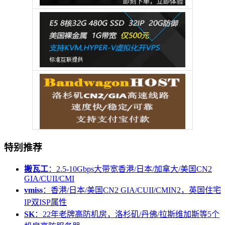
特别推荐
搬瓦工
：2.5-10Gbps大带宽香港/日本/加拿大/美国CN2
GIA/CUII/CMI
vmiss
：香港/日本/美国CN2 GIA/CUII/CMIN2，英国住宅
IP双ISP属性
SK
：22年老牌高防机房，洛杉矶/丹佛/拉斯维加斯等5个