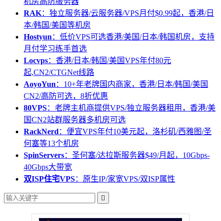
机房高防服务器
RAK
：独立服务器/云服务器/VPS月付$0.99起，香港/日
本/韩国/美国等机房
Hostyun
：低价VPS可选香港/美国/日本/韩国机房，支持
月付学习练手首选
Locvps
：香港/日本/韩国/美国VPS年付80元
起,CN2/CTGNet线路
AoyoYun
：10+年老牌国内商家，香港/日本/韩国/美国
CN2/高防可选，8折优惠
80VPS
：老牌主机商提供VPS/独立服务器租用，香港/美
国CN2站群服务器多机房可选
RackNerd
：便宜VPS年付10美元起，洛杉矶/西雅图/圣
何塞等13个机房
SpinServers
：圣何塞/达拉斯服务器$49/月起，10Gbps-
40Gbps大带宽
双ISP住宅VPS
：原生IP/家宽VPS/双ISP属性
