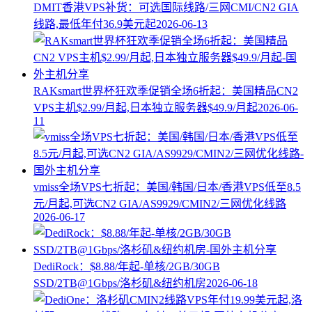
DMIT香港VPS补货：可选国际线路/三网CMI/CN2 GIA
线路,最低年付36.9美元起
2026-06-13
RAKsmart世界杯狂欢季促销全场6折起：美国精品CN2
VPS主机$2.99/月起,日本独立服务器$49.9/月起
2026-06-
11
vmiss全场VPS七折起：美国/韩国/日本/香港VPS低至8.5
元/月起,可选CN2 GIA/AS9929/CMIN2/三网优化线路
2026-06-17
DediRock：$8.88/年起-单核/2GB/30GB
SSD/2TB@1Gbps/洛杉矶&纽约机房
2026-06-18