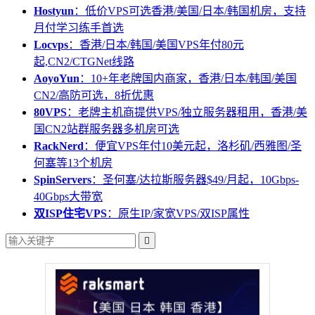
Hostyun
：低价VPS可选香港/美国/日本/韩国机房，支持
月付学习练手首选
Locvps
：香港/日本/韩国/美国VPS年付80元
起,CN2/CTGNet线路
AoyoYun
：10+年老牌国内商家，香港/日本/韩国/美国
CN2/高防可选，8折优惠
80VPS
：老牌主机商提供VPS/独立服务器租用，香港/美
国CN2站群服务器多机房可选
RackNerd
：便宜VPS年付10美元起，洛杉矶/西雅图/圣
何塞等13个机房
SpinServers
：圣何塞/达拉斯服务器$49/月起，10Gbps-
40Gbps大带宽
双ISP住宅VPS
：原生IP/家宽VPS/双ISP属性
