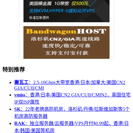
特别推荐
搬瓦工
：2.5-10Gbps大带宽香港/日本/加拿大/美国CN2
GIA/CUII/CMI
vmiss
：香港/日本/美国CN2 GIA/CUII/CMIN2，英国住宅
IP双ISP属性
SK
：22年老牌高防机房，洛杉矶/丹佛/拉斯维加斯等5个
机房高防服务器
RAK
：独立服务器/云服务器/VPS月付$0.99起，香港/日
本/韩国/美国等机房