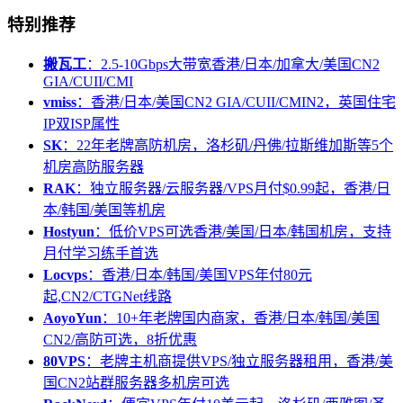
特别推荐
搬瓦工
：2.5-10Gbps大带宽香港/日本/加拿大/美国CN2
GIA/CUII/CMI
vmiss
：香港/日本/美国CN2 GIA/CUII/CMIN2，英国住宅
IP双ISP属性
SK
：22年老牌高防机房，洛杉矶/丹佛/拉斯维加斯等5个
机房高防服务器
RAK
：独立服务器/云服务器/VPS月付$0.99起，香港/日
本/韩国/美国等机房
Hostyun
：低价VPS可选香港/美国/日本/韩国机房，支持
月付学习练手首选
Locvps
：香港/日本/韩国/美国VPS年付80元
起,CN2/CTGNet线路
AoyoYun
：10+年老牌国内商家，香港/日本/韩国/美国
CN2/高防可选，8折优惠
80VPS
：老牌主机商提供VPS/独立服务器租用，香港/美
国CN2站群服务器多机房可选