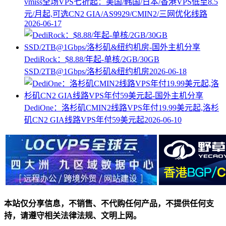
vmiss全场VPS七折起：美国/韩国/日本/香港VPS低至8.5
元/月起,可选CN2 GIA/AS9929/CMIN2/三网优化线路
2026-06-17
DediRock：$8.88/年起-单核/2GB/30GB
SSD/2TB@1Gbps/洛杉矶&纽约机房
2026-06-18
DediOne：洛杉矶CMIN2线路VPS年付19.99美元起,洛杉
矶CN2 GIA线路VPS年付59美元起
2026-06-10
本站仅分享信息，不销售、不代购任何产品，不提供任何支
持，请遵守相关法律法规、文明上网。