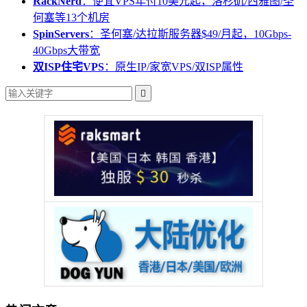
RackNerd
：便宜VPS年付10美元起，洛杉矶/西雅图/圣
何塞等13个机房
SpinServers
：圣何塞/达拉斯服务器$49/月起，10Gbps-
40Gbps大带宽
双ISP住宅VPS
：原生IP/家宽VPS/双ISP属性
