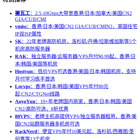
搬瓦工
：2.5-10Gbps大带宽香港/日本/加拿大/美国CN2
GIA/CUII/CMI
vmiss
：香港/日本/美国CN2 GIA/CUII/CMIN2，英国住宅
IP双ISP属性
SK
：22年老牌高防机房，洛杉矶/丹佛/拉斯维加斯等5个
机房高防服务器
RAK
：独立服务器/云服务器/VPS月付$0.99起，香港/日
本/韩国/美国等机房
Hostyun
：低价VPS可选香港/美国/日本/韩国机房，支持
月付学习练手首选
Locvps
：香港/日本/韩国/美国VPS年付80元
起,CN2/CTGNet线路
AoyoYun
：10+年老牌国内商家，香港/日本/韩国/美国
CN2/高防可选，8折优惠
80VPS
：老牌主机商提供VPS/独立服务器租用，香港/美
国CN2站群服务器多机房可选
RackNerd
：便宜VPS年付10美元起，洛杉矶/西雅图/圣
何塞等13个机房