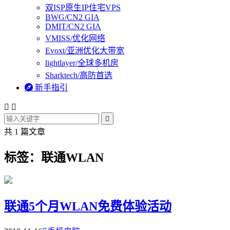
双ISP原生IP住宅VPS
BWG/CN2 GIA
DMIT/CN2 GIA
VMISS/优化网络
Evoxt/亚洲优化大带宽
lightlayer/全球多机房
Sharktech/高防首选

新手指引



共 1 篇文章
标签：联通WLAN
联通5个月WLAN免费体验活动