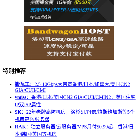
特别推荐
搬瓦工
：2.5-10Gbps大带宽香港/日本/加拿大/美国CN2
GIA/CUII/CMI
vmiss
：香港/日本/美国CN2 GIA/CUII/CMIN2，英国住宅
IP双ISP属性
SK
：22年老牌高防机房，洛杉矶/丹佛/拉斯维加斯等5个
机房高防服务器
RAK
：独立服务器/云服务器/VPS月付$0.99起，香港/日
本/韩国/美国等机房