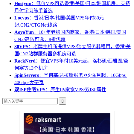
Hostyun
：低价VPS可选香港/美国/日本/韩国机房，支持
月付学习练手首选
Locvps
：香港/日本/韩国/美国VPS年付80元
起,CN2/CTGNet线路
AoyoYun
：10+年老牌国内商家，香港/日本/韩国/美国
CN2/高防可选，8折优惠
80VPS
：老牌主机商提供VPS/独立服务器租用，香港/美
国CN2站群服务器多机房可选
RackNerd
：便宜VPS年付10美元起，洛杉矶/西雅图/圣
何塞等13个机房
SpinServers
：圣何塞/达拉斯服务器$49/月起，10Gbps-
40Gbps大带宽
双ISP住宅VPS
：原生IP/家宽VPS/双ISP属性
