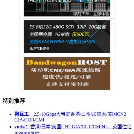
特别推荐
搬瓦工
：2.5-10Gbps大带宽香港/日本/加拿大/美国CN2
GIA/CUII/CMI
vmiss
：香港/日本/美国CN2 GIA/CUII/CMIN2，英国住宅
IP双ISP属性