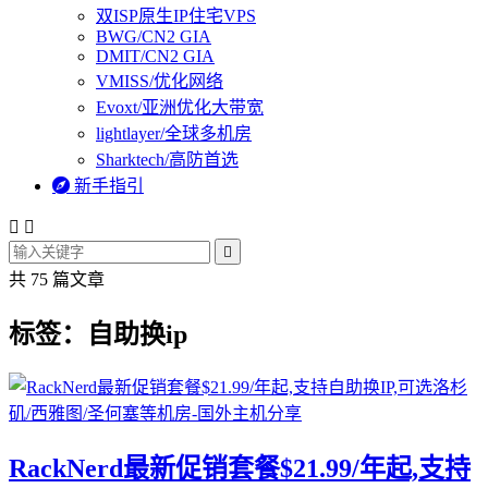
双ISP原生IP住宅VPS
BWG/CN2 GIA
DMIT/CN2 GIA
VMISS/优化网络
Evoxt/亚洲优化大带宽
lightlayer/全球多机房
Sharktech/高防首选

新手指引



共 75 篇文章
标签：自助换ip
RackNerd最新促销套餐$21.99/年起,支持