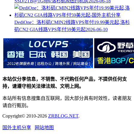
SSD/2TB@1Gbps/洛杉矶&纽约机房
2026-06-18
DediOne：洛杉矶CMIN2线路VPS年付19.99美元起,洛杉
矶CN2 GIA线路VPS年付59美元起
2026-06-10
本站仅分享信息，不销售、不代购任何产品，不提供任何支
持，请遵守相关法律法规、文明上网。
本站所有信息搜集自互联网，因大部分具有时效性，读者朋友
请自行甄别。
Copyright© 2010-2026
ZRBLOG.NET
.
国外主机分享
网站地图