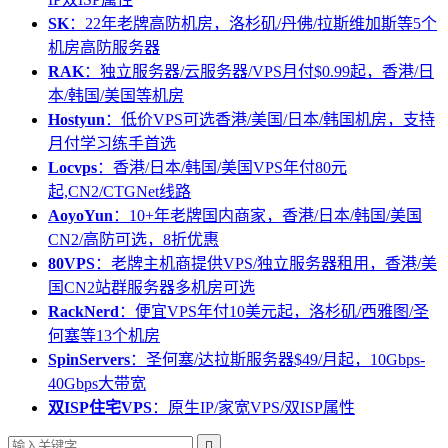
SK
：22年老牌高防机房，洛杉矶/丹佛/拉斯维加斯等5个
机房高防服务器
RAK
：独立服务器/云服务器/VPS月付$0.99起，香港/日
本/韩国/美国等机房
Hostyun
：低价VPS可选香港/美国/日本/韩国机房，支持
月付学习练手首选
Locvps
：香港/日本/韩国/美国VPS年付80元
起,CN2/CTGNet线路
AoyoYun
：10+年老牌国内商家，香港/日本/韩国/美国
CN2/高防可选，8折优惠
80VPS
：老牌主机商提供VPS/独立服务器租用，香港/美
国CN2站群服务器多机房可选
RackNerd
：便宜VPS年付10美元起，洛杉矶/西雅图/圣
何塞等13个机房
SpinServers
：圣何塞/达拉斯服务器$49/月起，10Gbps-
40Gbps大带宽
双ISP住宅VPS
：原生IP/家宽VPS/双ISP属性
