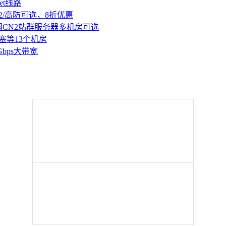
et线路
2/高防可选，8折优惠
国CN2站群服务器多机房可选
塞等13个机房
Gbps大带宽