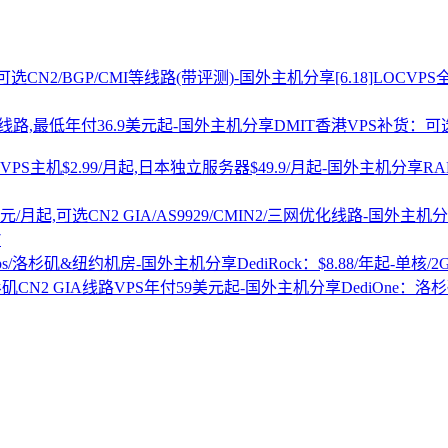
[6.18]LOCV
DMIT香港VPS补货：可选
R
7
DediRock：$8.88/年起-单核/
DediOne：洛