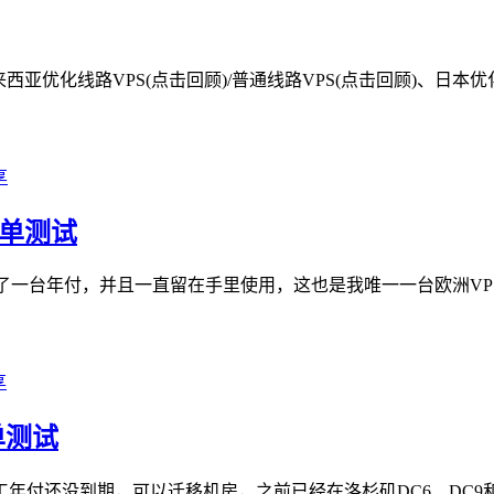
来西亚优化线路VPS(点击回顾)/普通线路VPS(点击回顾)、日本优
S简单测试
了一台年付，并且一直留在手里使用，这也是我唯一一台欧洲VPS：lit
简单测试
付还没到期，可以迁移机房，之前已经在洛杉矶DC6、DC9和