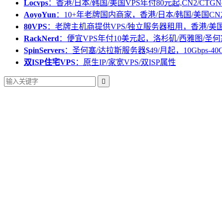
Locvps
：香港/日本/韩国/美国VPS年付80元起,CN2/CTGN
AoyoYun
：10+年老牌国内商家，香港/日本/韩国/美国CN
80VPS
：老牌主机商提供VPS/独立服务器租用，香港/美
RackNerd
：便宜VPS年付10美元起，洛杉矶/西雅图/圣何
SpinServers
：圣何塞/达拉斯服务器$49/月起，10Gbps-40
双ISP住宅VPS
：原生IP/家宽VPS/双ISP属性
