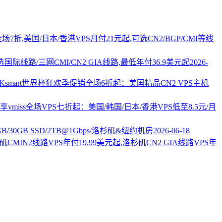
PS全场7折,美国/日本/香港VPS月付21元起,可选CN2/BGP/CMI等线
国际线路/三网CMI/CN2 GIA线路,最低年付36.9美元起
2026-
AKsmart世界杯狂欢季促销全场6折起：美国精品CN2 VPS主机
vmiss全场VPS七折起：美国/韩国/日本/香港VPS低至8.5元/月
2GB/30GB SSD/2TB@1Gbps/洛杉矶&纽约机房
2026-06-18
杉矶CMIN2线路VPS年付19.99美元起,洛杉矶CN2 GIA线路VPS年