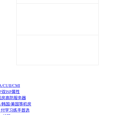
CUII/CMI
P双ISP属性
机房高防服务器
本/韩国/美国等机房
持月付学习练手首选