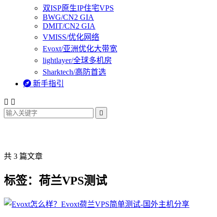
双ISP原生IP住宅VPS
BWG/CN2 GIA
DMIT/CN2 GIA
VMISS/优化网络
Evoxt/亚洲优化大带宽
lightlayer/全球多机房
Sharktech/高防首选

新手指引



共 3 篇文章
标签：荷兰VPS测试