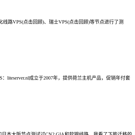
化线路VPS(点击回顾)、瑞士VPS(点击回顾)等节点进行了测
eserver.nl成立于2007年，提供荷兰主机产品，促销年付套
日本大阪节点测试过CN2 GIA和软银线路，我看了下能迁移的