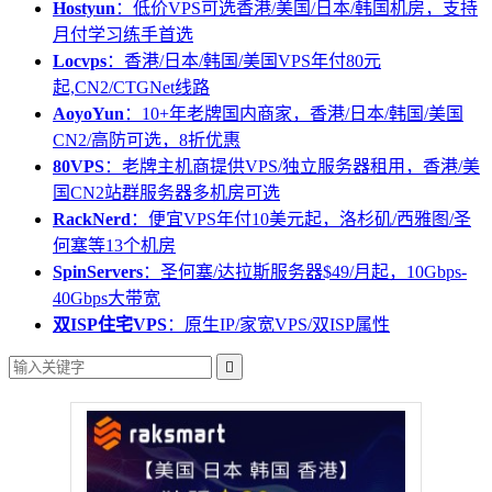
Hostyun
：低价VPS可选香港/美国/日本/韩国机房，支持
月付学习练手首选
Locvps
：香港/日本/韩国/美国VPS年付80元
起,CN2/CTGNet线路
AoyoYun
：10+年老牌国内商家，香港/日本/韩国/美国
CN2/高防可选，8折优惠
80VPS
：老牌主机商提供VPS/独立服务器租用，香港/美
国CN2站群服务器多机房可选
RackNerd
：便宜VPS年付10美元起，洛杉矶/西雅图/圣
何塞等13个机房
SpinServers
：圣何塞/达拉斯服务器$49/月起，10Gbps-
40Gbps大带宽
双ISP住宅VPS
：原生IP/家宽VPS/双ISP属性
