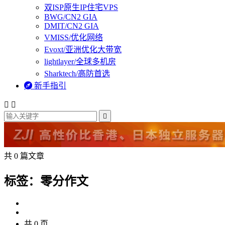
双ISP原生IP住宅VPS
BWG/CN2 GIA
DMIT/CN2 GIA
VMISS/优化网络
Evoxt/亚洲优化大带宽
lightlayer/全球多机房
Sharktech/高防首选

新手指引



共 0 篇文章
标签：零分作文
共 0 页