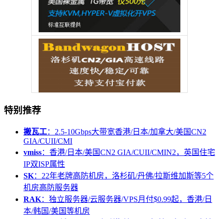
特别推荐
搬瓦工
：2.5-10Gbps大带宽香港/日本/加拿大/美国CN2
GIA/CUII/CMI
vmiss
：香港/日本/美国CN2 GIA/CUII/CMIN2，英国住宅
IP双ISP属性
SK
：22年老牌高防机房，洛杉矶/丹佛/拉斯维加斯等5个
机房高防服务器
RAK
：独立服务器/云服务器/VPS月付$0.99起，香港/日
本/韩国/美国等机房