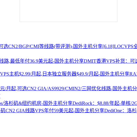
[6.18]LOCV
DMIT香港VPS补货：可选
R
7
DediRock：$8.88/年起-单核/
DediOne：洛