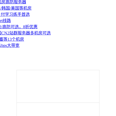
机房高防服务器
本/韩国/美国等机房
持月付学习练手首选
et线路
2/高防可选，8折优惠
国CN2站群服务器多机房可选
塞等13个机房
Gbps大带宽