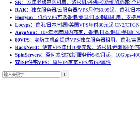
SK
：22年老牌高防机房，洛杉矶/丹佛/拉斯维加斯等5个
RAK
：独立服务器/云服务器/VPS月付$0.99起，香港/日
Hostyun
：低价VPS可选香港/美国/日本/韩国机房，支
Locvps
：香港/日本/韩国/美国VPS年付80元起,CN2/CTGN
AoyoYun
：10+年老牌国内商家，香港/日本/韩国/美国CN
80VPS
：老牌主机商提供VPS/独立服务器租用，香港/美
RackNerd
：便宜VPS年付10美元起，洛杉矶/西雅图/圣何
SpinServers
：圣何塞/达拉斯服务器$49/月起，10Gbps-40
双ISP住宅VPS
：原生IP/家宽VPS/双ISP属性
