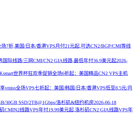
PS全场7折,美国/日本/香港VPS月付21元起,可选CN2/BGP/CMI等线
国际线路/三网CMI/CN2 GIA线路,最低年付36.9美元起
2026-
AKsmart世界杯狂欢季促销全场6折起：美国精品CN2 VPS主机
vmiss全场VPS七折起：美国/韩国/日本/香港VPS低至8.5元/月
2GB/30GB SSD/2TB@1Gbps/洛杉矶&纽约机房
2026-06-18
杉矶CMIN2线路VPS年付19.99美元起,洛杉矶CN2 GIA线路VPS年