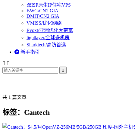
双ISP原生IP住宅VPS
BWG/CN2 GIA
DMIT/CN2 GIA
VMISS/优化网络
Evoxt/亚洲优化大带宽
lightlayer/全球多机房
Sharktech/高防首选

新手指引



共 1 篇文章
标签：Cantech