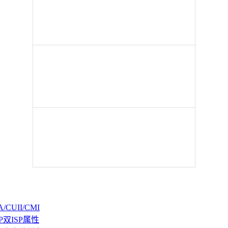
CUII/CMI
P双ISP属性