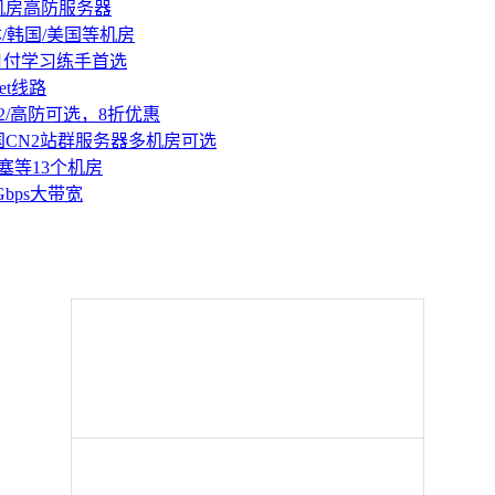
机房高防服务器
本/韩国/美国等机房
持月付学习练手首选
et线路
2/高防可选，8折优惠
国CN2站群服务器多机房可选
塞等13个机房
Gbps大带宽