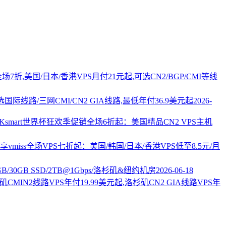
PS全场7折,美国/日本/香港VPS月付21元起,可选CN2/BGP/CMI等线
国际线路/三网CMI/CN2 GIA线路,最低年付36.9美元起
2026-
AKsmart世界杯狂欢季促销全场6折起：美国精品CN2 VPS主机
vmiss全场VPS七折起：美国/韩国/日本/香港VPS低至8.5元/月
2GB/30GB SSD/2TB@1Gbps/洛杉矶&纽约机房
2026-06-18
杉矶CMIN2线路VPS年付19.99美元起,洛杉矶CN2 GIA线路VPS年