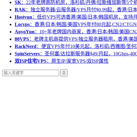
SK
：22年老牌高防机房，洛杉矶/丹佛/拉斯维加斯等5个
RAK
：独立服务器/云服务器/VPS月付$0.99起，香港/日
Hostyun
：低价VPS可选香港/美国/日本/韩国机房，支
Locvps
：香港/日本/韩国/美国VPS年付80元起,CN2/CTGN
AoyoYun
：10+年老牌国内商家，香港/日本/韩国/美国CN
80VPS
：老牌主机商提供VPS/独立服务器租用，香港/美
RackNerd
：便宜VPS年付10美元起，洛杉矶/西雅图/圣何
SpinServers
：圣何塞/达拉斯服务器$49/月起，10Gbps-40
双ISP住宅VPS
：原生IP/家宽VPS/双ISP属性
