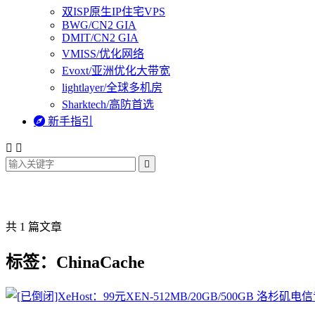
双ISP原生IP住宅VPS
BWG/CN2 GIA
DMIT/CN2 GIA
VMISS/优化网络
Evoxt/亚洲优化大带宽
lightlayer/全球多机房
Sharktech/高防首选

新手指引



共 1 篇文章
标签：ChinaCache