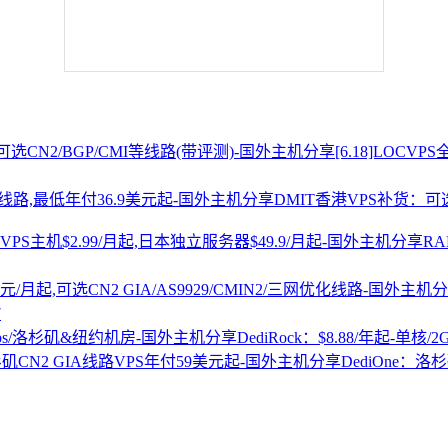
[6.18]LOCV
DMIT香港VPS补货：可选
R
7
DediRock：$8.88/年起-单核/
DediOne：洛