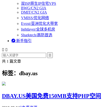
双ISP原生IP住宅VPS
BWG/CN2 GIA
DMIT/CN2 GIA
VMISS/优化网络
Evoxt/亚洲优化大带宽
lightlayer/全球多机房
Sharktech/高防首选

新手指引



共 1 篇文章
标签：dbay.us
DBAY.US美国免费150MB支持PHP空间