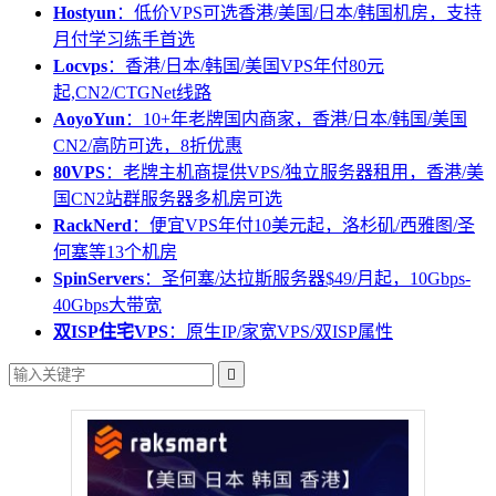
Hostyun
：低价VPS可选香港/美国/日本/韩国机房，支持
月付学习练手首选
Locvps
：香港/日本/韩国/美国VPS年付80元
起,CN2/CTGNet线路
AoyoYun
：10+年老牌国内商家，香港/日本/韩国/美国
CN2/高防可选，8折优惠
80VPS
：老牌主机商提供VPS/独立服务器租用，香港/美
国CN2站群服务器多机房可选
RackNerd
：便宜VPS年付10美元起，洛杉矶/西雅图/圣
何塞等13个机房
SpinServers
：圣何塞/达拉斯服务器$49/月起，10Gbps-
40Gbps大带宽
双ISP住宅VPS
：原生IP/家宽VPS/双ISP属性
