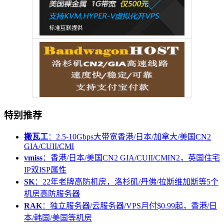
特别推荐
搬瓦工
：2.5-10Gbps大带宽香港/日本/加拿大/美国CN2
GIA/CUII/CMI
vmiss
：香港/日本/美国CN2 GIA/CUII/CMIN2，英国住宅
IP双ISP属性
SK
：22年老牌高防机房，洛杉矶/丹佛/拉斯维加斯等5个
机房高防服务器
RAK
：独立服务器/云服务器/VPS月付$0.99起，香港/日
本/韩国/美国等机房