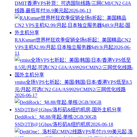
DMIT香港VPS补货：可选国际线路/三网CMI/CN2 GIA
线路,最低年付36.9美元起
2026-06-13
RAKsmart世界杯狂欢季促销全场6折起：美国精品CN2
VPS主机$2.99/月起,日本独立服务器$49.9/月起
2026-06-
11
vmiss全场VPS七折起：美国/韩国/日本/香港VPS低至8.5
元/月起,可选CN2 GIA/AS9929/CMIN2/三网优化线路
2026-06-17
DediRock：$8.88/年起-单核/2GB/30GB
SSD/2TB@1Gbps/洛杉矶&纽约机房
2026-06-18