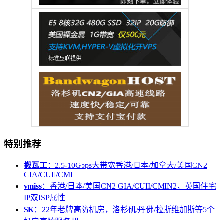
特别推荐
搬瓦工
：2.5-10Gbps大带宽香港/日本/加拿大/美国CN2
GIA/CUII/CMI
vmiss
：香港/日本/美国CN2 GIA/CUII/CMIN2，英国住宅
IP双ISP属性
SK
：22年老牌高防机房，洛杉矶/丹佛/拉斯维加斯等5个