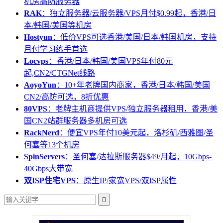
机房高防服务器
RAK
：独立服务器/云服务器/VPS月付$0.99起，香港/日
本/韩国/美国等机房
Hostyun
：低价VPS可选香港/美国/日本/韩国机房，支持
月付学习练手首选
Locvps
：香港/日本/韩国/美国VPS年付80元
起,CN2/CTGNet线路
AoyoYun
：10+年老牌国内商家，香港/日本/韩国/美国
CN2/高防可选，8折优惠
80VPS
：老牌主机商提供VPS/独立服务器租用，香港/美
国CN2站群服务器多机房可选
RackNerd
：便宜VPS年付10美元起，洛杉矶/西雅图/圣
何塞等13个机房
SpinServers
：圣何塞/达拉斯服务器$49/月起，10Gbps-
40Gbps大带宽
双ISP住宅VPS
：原生IP/家宽VPS/双ISP属性
