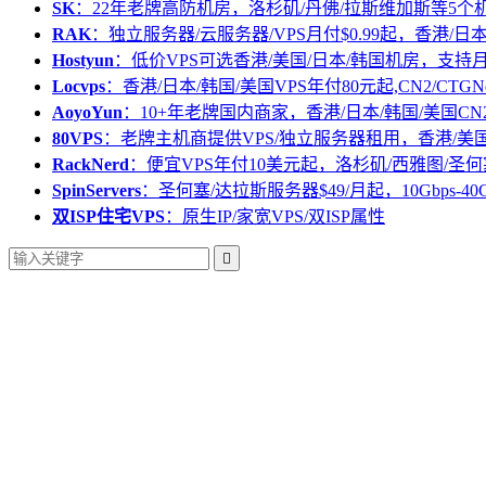
SK
：22年老牌高防机房，洛杉矶/丹佛/拉斯维加斯等5个
RAK
：独立服务器/云服务器/VPS月付$0.99起，香港/日
Hostyun
：低价VPS可选香港/美国/日本/韩国机房，支
Locvps
：香港/日本/韩国/美国VPS年付80元起,CN2/CTGN
AoyoYun
：10+年老牌国内商家，香港/日本/韩国/美国CN
80VPS
：老牌主机商提供VPS/独立服务器租用，香港/美
RackNerd
：便宜VPS年付10美元起，洛杉矶/西雅图/圣何
SpinServers
：圣何塞/达拉斯服务器$49/月起，10Gbps-40
双ISP住宅VPS
：原生IP/家宽VPS/双ISP属性
