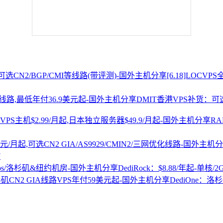
[6.18]LOCV
DMIT香港VPS补货：可选
R
7
DediRock：$8.88/年起-单核/
DediOne：洛