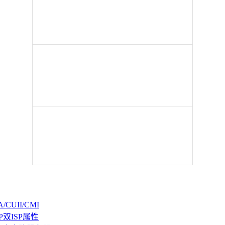
CUII/CMI
P双ISP属性