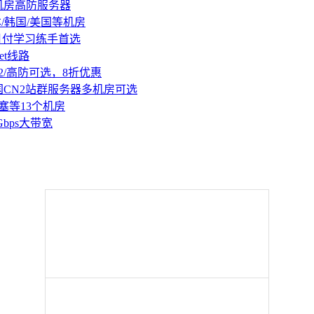
机房高防服务器
本/韩国/美国等机房
持月付学习练手首选
et线路
2/高防可选，8折优惠
国CN2站群服务器多机房可选
塞等13个机房
Gbps大带宽