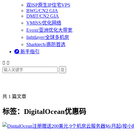
双ISP原生IP住宅VPS
BWG/CN2 GIA
DMIT/CN2 GIA
VMISS/优化网络
Evoxt/亚洲优化大带宽
lightlayer/全球多机房
Sharktech/高防首选

新手指引



共 1 篇文章
标签：DigitalOcean优惠码