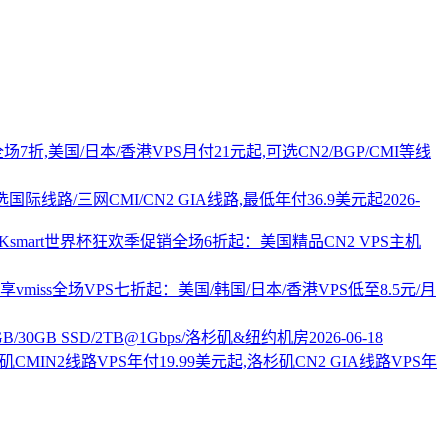
PS全场7折,美国/日本/香港VPS月付21元起,可选CN2/BGP/CMI等线
国际线路/三网CMI/CN2 GIA线路,最低年付36.9美元起
2026-
AKsmart世界杯狂欢季促销全场6折起：美国精品CN2 VPS主机
vmiss全场VPS七折起：美国/韩国/日本/香港VPS低至8.5元/月
2GB/30GB SSD/2TB@1Gbps/洛杉矶&纽约机房
2026-06-18
杉矶CMIN2线路VPS年付19.99美元起,洛杉矶CN2 GIA线路VPS年