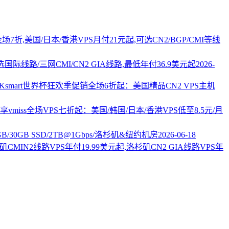
PS全场7折,美国/日本/香港VPS月付21元起,可选CN2/BGP/CMI等线
国际线路/三网CMI/CN2 GIA线路,最低年付36.9美元起
2026-
AKsmart世界杯狂欢季促销全场6折起：美国精品CN2 VPS主机
vmiss全场VPS七折起：美国/韩国/日本/香港VPS低至8.5元/月
2GB/30GB SSD/2TB@1Gbps/洛杉矶&纽约机房
2026-06-18
杉矶CMIN2线路VPS年付19.99美元起,洛杉矶CN2 GIA线路VPS年