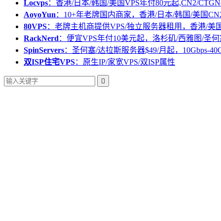
Locvps
：香港/日本/韩国/美国VPS年付80元起,CN2/CTGN
AoyoYun
：10+年老牌国内商家，香港/日本/韩国/美国CN
80VPS
：老牌主机商提供VPS/独立服务器租用，香港/美
RackNerd
：便宜VPS年付10美元起，洛杉矶/西雅图/圣何
SpinServers
：圣何塞/达拉斯服务器$49/月起，10Gbps-40
双ISP住宅VPS
：原生IP/家宽VPS/双ISP属性
