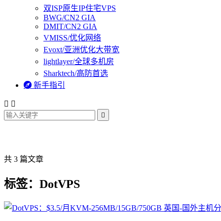
双ISP原生IP住宅VPS
BWG/CN2 GIA
DMIT/CN2 GIA
VMISS/优化网络
Evoxt/亚洲优化大带宽
lightlayer/全球多机房
Sharktech/高防首选

新手指引



共 3 篇文章
标签：DotVPS