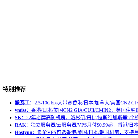
特别推荐
搬瓦工
：2.5-10Gbps大带宽香港/日本/加拿大/美国CN2 GIA/
vmiss
：香港/日本/美国CN2 GIA/CUII/CMIN2，英国住宅I
SK
：22年老牌高防机房，洛杉矶/丹佛/拉斯维加斯等5个
RAK
：独立服务器/云服务器/VPS月付$0.99起，香港/日
Hostyun
：低价VPS可选香港/美国/日本/韩国机房，支