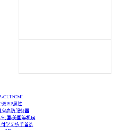
CUII/CMI
P双ISP属性
机房高防服务器
本/韩国/美国等机房
持月付学习练手首选