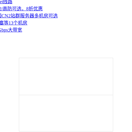
et线路
2/高防可选，8折优惠
国CN2站群服务器多机房可选
塞等13个机房
Gbps大带宽