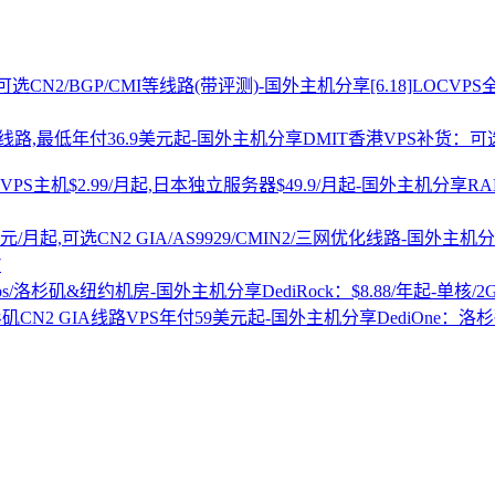
[6.18]LOCV
DMIT香港VPS补货：可选
R
7
DediRock：$8.88/年起-单核/
DediOne：洛