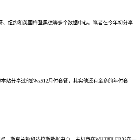
、芝加哥、纽约和英国梅登黑德等多个数据中心。笔者在今年初分享
年初本站分享过他的vz512月付套餐，其实他还有蛮多的年付套
约布法罗、斯克兰顿和达拉斯数据中心。主机商在WHT和LEB发布一