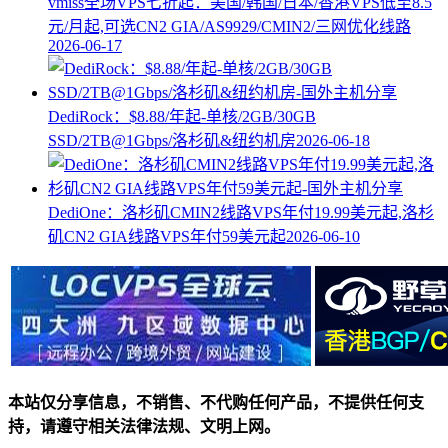
vmiss全场VPS七折起：美国/韩国/日本/香港VPS低至8.5
元/月起,可选CN2 GIA/AS9929/CMIN2/三网优化线路
2026-06-17
DediRock：$8.88/年起-单核/2GB/30GB
SSD/2TB@1Gbps/洛杉矶&纽约机房
2026-06-18
DediOne：洛杉矶CMIN2线路VPS年付19.99美元起,洛杉
矶CN2 GIA线路VPS年付59美元起
2026-06-10
本站仅分享信息，不销售、不代购任何产品，不提供任何支
持，请遵守相关法律法规、文明上网。