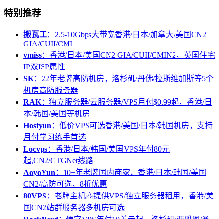
特别推荐
搬瓦工
：2.5-10Gbps大带宽香港/日本/加拿大/美国CN2
GIA/CUII/CMI
vmiss
：香港/日本/美国CN2 GIA/CUII/CMIN2，英国住宅
IP双ISP属性
SK
：22年老牌高防机房，洛杉矶/丹佛/拉斯维加斯等5个
机房高防服务器
RAK
：独立服务器/云服务器/VPS月付$0.99起，香港/日
本/韩国/美国等机房
Hostyun
：低价VPS可选香港/美国/日本/韩国机房，支持
月付学习练手首选
Locvps
：香港/日本/韩国/美国VPS年付80元
起,CN2/CTGNet线路
AoyoYun
：10+年老牌国内商家，香港/日本/韩国/美国
CN2/高防可选，8折优惠
80VPS
：老牌主机商提供VPS/独立服务器租用，香港/美
国CN2站群服务器多机房可选