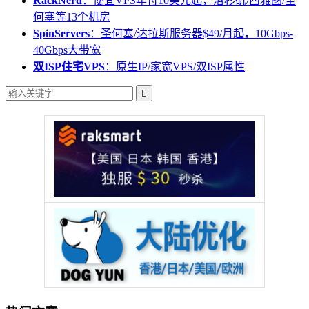
RackNerd
：便宜VPS年付10美元起，洛杉矶/西雅图/圣
何塞等13个机房
SpinServers
：圣何塞/达拉斯服务器$49/月起，10Gbps-
40Gbps大带宽
双ISP住宅VPS
：原生IP/家宽VPS/双ISP属性
