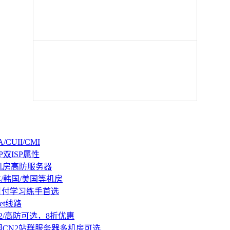
CUII/CMI
P双ISP属性
机房高防服务器
本/韩国/美国等机房
持月付学习练手首选
et线路
2/高防可选，8折优惠
国CN2站群服务器多机房可选