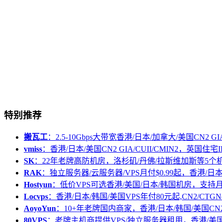
特别推荐
搬瓦工
：2.5-10Gbps大带宽香港/日本/加拿大/美国CN2 GIA/
vmiss
：香港/日本/美国CN2 GIA/CUII/CMIN2，英国住宅I
SK
：22年老牌高防机房，洛杉矶/丹佛/拉斯维加斯等5个
RAK
：独立服务器/云服务器/VPS月付$0.99起，香港/日
Hostyun
：低价VPS可选香港/美国/日本/韩国机房，支
Locvps
：香港/日本/韩国/美国VPS年付80元起,CN2/CTGN
AoyoYun
：10+年老牌国内商家，香港/日本/韩国/美国CN
80VPS
：老牌主机商提供VPS/独立服务器租用，香港/美