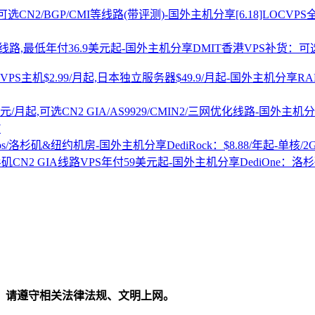
[6.18]LOCV
DMIT香港VPS补货：可选
R
7
DediRock：$8.88/年起-单核/
DediOne：洛
，请遵守相关法律法规、文明上网。