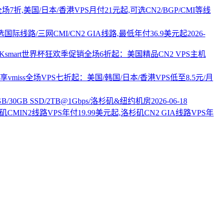
PS全场7折,美国/日本/香港VPS月付21元起,可选CN2/BGP/CMI等线
国际线路/三网CMI/CN2 GIA线路,最低年付36.9美元起
2026-
AKsmart世界杯狂欢季促销全场6折起：美国精品CN2 VPS主机
vmiss全场VPS七折起：美国/韩国/日本/香港VPS低至8.5元/月
2GB/30GB SSD/2TB@1Gbps/洛杉矶&纽约机房
2026-06-18
杉矶CMIN2线路VPS年付19.99美元起,洛杉矶CN2 GIA线路VPS年