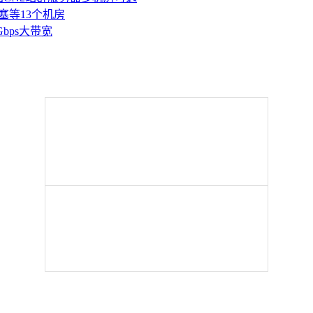
塞等13个机房
Gbps大带宽