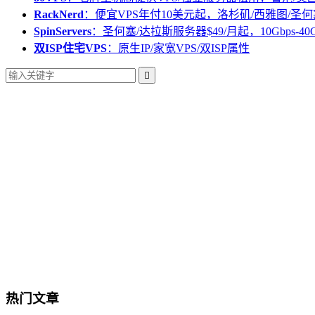
RackNerd
：便宜VPS年付10美元起，洛杉矶/西雅图/圣何
SpinServers
：圣何塞/达拉斯服务器$49/月起，10Gbps-40
双ISP住宅VPS
：原生IP/家宽VPS/双ISP属性

热门文章