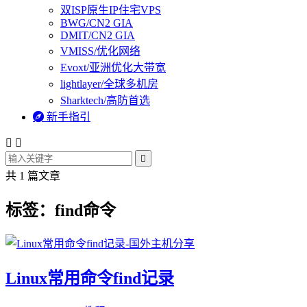
双ISP原生IP住宅VPS
BWG/CN2 GIA
DMIT/CN2 GIA
VMISS/优化网络
Evoxt/亚洲优化大带宽
lightlayer/全球多机房
Sharktech/高防首选

新手指引



共 1 篇文章
标签：find命令
Linux常用命令find记录