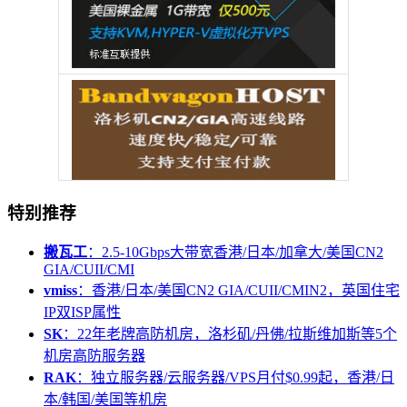
特别推荐
搬瓦工
：2.5-10Gbps大带宽香港/日本/加拿大/美国CN2
GIA/CUII/CMI
vmiss
：香港/日本/美国CN2 GIA/CUII/CMIN2，英国住宅
IP双ISP属性
SK
：22年老牌高防机房，洛杉矶/丹佛/拉斯维加斯等5个
机房高防服务器
RAK
：独立服务器/云服务器/VPS月付$0.99起，香港/日
本/韩国/美国等机房