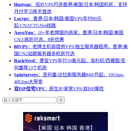
Hostyun
：低价VPS可选香港/美国/日本/韩国机房，支持
月付学习练手首选
Locvps
：香港/日本/韩国/美国VPS年付80元
起,CN2/CTGNet线路
AoyoYun
：10+年老牌国内商家，香港/日本/韩国/美国
CN2/高防可选，8折优惠
80VPS
：老牌主机商提供VPS/独立服务器租用，香港/美
国CN2站群服务器多机房可选
RackNerd
：便宜VPS年付10美元起，洛杉矶/西雅图/圣
何塞等13个机房
SpinServers
：圣何塞/达拉斯服务器$49/月起，10Gbps-
40Gbps大带宽
双ISP住宅VPS
：原生IP/家宽VPS/双ISP属性
