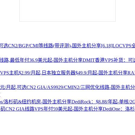
[6.18]LOCV
DMIT香港VPS补货：可选
R
7
DediRock：$8.88/年起-单核/
DediOne：洛