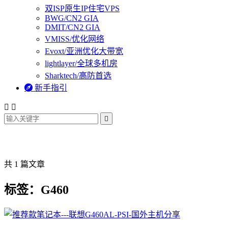
双ISP原生IP住宅VPS
BWG/CN2 GIA
DMIT/CN2 GIA
VMISS/优化网络
Evoxt/亚洲优化大带宽
lightlayer/全球多机房
Sharktech/高防首选

新手指引



共 1 篇文章
标签：G460