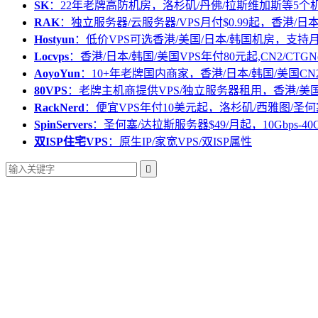
SK
：22年老牌高防机房，洛杉矶/丹佛/拉斯维加斯等5个
RAK
：独立服务器/云服务器/VPS月付$0.99起，香港/日
Hostyun
：低价VPS可选香港/美国/日本/韩国机房，支
Locvps
：香港/日本/韩国/美国VPS年付80元起,CN2/CTGN
AoyoYun
：10+年老牌国内商家，香港/日本/韩国/美国CN
80VPS
：老牌主机商提供VPS/独立服务器租用，香港/美
RackNerd
：便宜VPS年付10美元起，洛杉矶/西雅图/圣何
SpinServers
：圣何塞/达拉斯服务器$49/月起，10Gbps-40
双ISP住宅VPS
：原生IP/家宽VPS/双ISP属性
