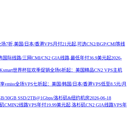
PS全场7折,美国/日本/香港VPS月付21元起,可选CN2/BGP/CMI等线
国际线路/三网CMI/CN2 GIA线路,最低年付36.9美元起
2026-
AKsmart世界杯狂欢季促销全场6折起：美国精品CN2 VPS主机
vmiss全场VPS七折起：美国/韩国/日本/香港VPS低至8.5元/月
2GB/30GB SSD/2TB@1Gbps/洛杉矶&纽约机房
2026-06-18
杉矶CMIN2线路VPS年付19.99美元起,洛杉矶CN2 GIA线路VPS年