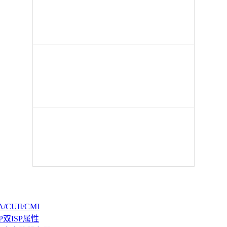
CUII/CMI
P双ISP属性