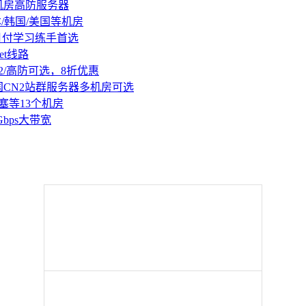
机房高防服务器
本/韩国/美国等机房
持月付学习练手首选
et线路
2/高防可选，8折优惠
国CN2站群服务器多机房可选
塞等13个机房
Gbps大带宽