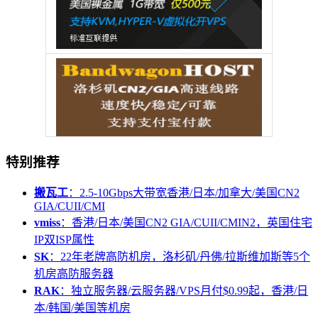
特别推荐
搬瓦工
：2.5-10Gbps大带宽香港/日本/加拿大/美国CN2
GIA/CUII/CMI
vmiss
：香港/日本/美国CN2 GIA/CUII/CMIN2，英国住宅
IP双ISP属性
SK
：22年老牌高防机房，洛杉矶/丹佛/拉斯维加斯等5个
机房高防服务器
RAK
：独立服务器/云服务器/VPS月付$0.99起，香港/日
本/韩国/美国等机房