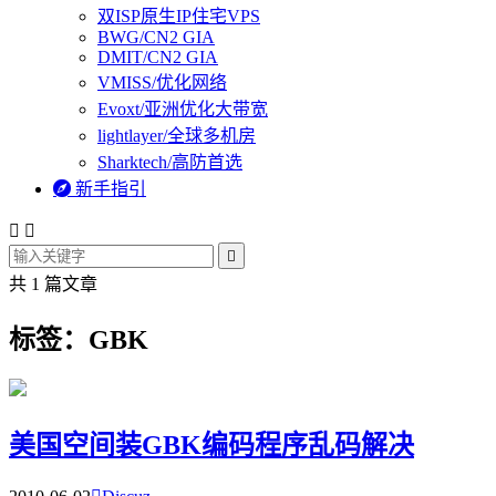
双ISP原生IP住宅VPS
BWG/CN2 GIA
DMIT/CN2 GIA
VMISS/优化网络
Evoxt/亚洲优化大带宽
lightlayer/全球多机房
Sharktech/高防首选

新手指引



共 1 篇文章
标签：GBK
美国空间装GBK编码程序乱码解决