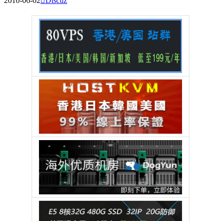
2010-06-02

Discuz