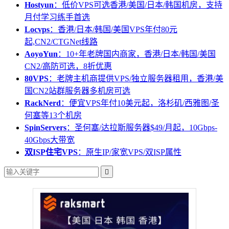
Hostyun
：低价VPS可选香港/美国/日本/韩国机房，支持
月付学习练手首选
Locvps
：香港/日本/韩国/美国VPS年付80元
起,CN2/CTGNet线路
AoyoYun
：10+年老牌国内商家，香港/日本/韩国/美国
CN2/高防可选，8折优惠
80VPS
：老牌主机商提供VPS/独立服务器租用，香港/美
国CN2站群服务器多机房可选
RackNerd
：便宜VPS年付10美元起，洛杉矶/西雅图/圣
何塞等13个机房
SpinServers
：圣何塞/达拉斯服务器$49/月起，10Gbps-
40Gbps大带宽
双ISP住宅VPS
：原生IP/家宽VPS/双ISP属性
