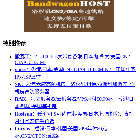
特别推荐
搬瓦工
：2.5-10Gbps大带宽香港/日本/加拿大/美国CN2
GIA/CUII/CMI
vmiss
：香港/日本/美国CN2 GIA/CUII/CMIN2，英国住宅
IP双ISP属性
SK
：22年老牌高防机房，洛杉矶/丹佛/拉斯维加斯等5个
机房高防服务器
RAK
：独立服务器/云服务器/VPS月付$0.99起，香港/日
本/韩国/美国等机房
Hostyun
：低价VPS可选香港/美国/日本/韩国机房，支持
月付学习练手首选
Locvps
：香港/日本/韩国/美国VPS年付80元
起,CN2/CTGNet线路