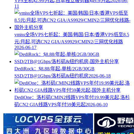
VPS主机$2.99/月起,日本独立服务器$49.9/月起
2026-06-
11
vmiss全场VPS七折起：美国/韩国/日本/香港VPS低至8.5
元/月起,可选CN2 GIA/AS9929/CMIN2/三网优化线路
2026-06-17
DediRock：$8.88/年起-单核/2GB/30GB
SSD/2TB@1Gbps/洛杉矶&纽约机房
2026-06-18
DediOne：洛杉矶CMIN2线路VPS年付19.99美元起,洛杉
矶CN2 GIA线路VPS年付59美元起
2026-06-10