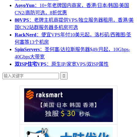
AoyoYun
：10+年老牌国内商家，香港/日本/韩国/美国
CN2/高防可选，8折优惠
80VPS
：老牌主机商提供VPS/独立服务器租用，香港/美
国CN2站群服务器多机房可选
RackNerd
：便宜VPS年付10美元起，洛杉矶/西雅图/圣
何塞等13个机房
SpinServers
：圣何塞/达拉斯服务器$49/月起，10Gbps-
40Gbps大带宽
双ISP住宅VPS
：原生IP/家宽VPS/双ISP属性
