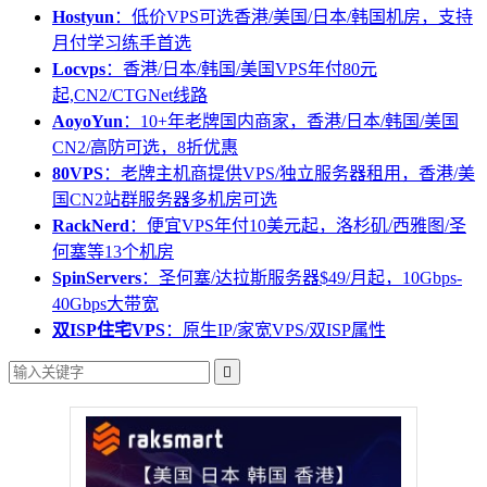
Hostyun
：低价VPS可选香港/美国/日本/韩国机房，支持
月付学习练手首选
Locvps
：香港/日本/韩国/美国VPS年付80元
起,CN2/CTGNet线路
AoyoYun
：10+年老牌国内商家，香港/日本/韩国/美国
CN2/高防可选，8折优惠
80VPS
：老牌主机商提供VPS/独立服务器租用，香港/美
国CN2站群服务器多机房可选
RackNerd
：便宜VPS年付10美元起，洛杉矶/西雅图/圣
何塞等13个机房
SpinServers
：圣何塞/达拉斯服务器$49/月起，10Gbps-
40Gbps大带宽
双ISP住宅VPS
：原生IP/家宽VPS/双ISP属性
