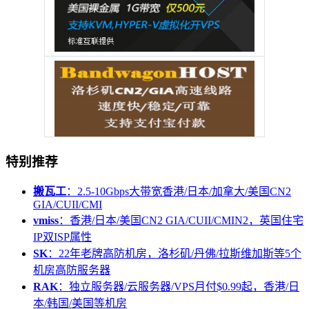
特别推荐
搬瓦工
：2.5-10Gbps大带宽香港/日本/加拿大/美国CN2
GIA/CUII/CMI
vmiss
：香港/日本/美国CN2 GIA/CUII/CMIN2，英国住宅
IP双ISP属性
SK
：22年老牌高防机房，洛杉矶/丹佛/拉斯维加斯等5个
机房高防服务器
RAK
：独立服务器/云服务器/VPS月付$0.99起，香港/日
本/韩国/美国等机房