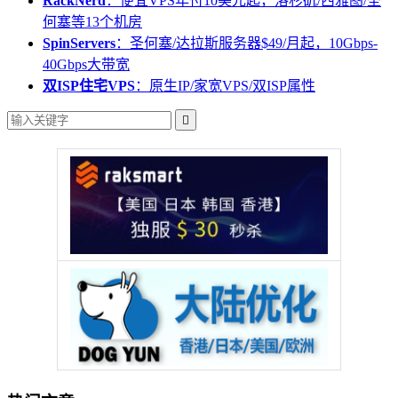
RackNerd
：便宜VPS年付10美元起，洛杉矶/西雅图/圣
何塞等13个机房
SpinServers
：圣何塞/达拉斯服务器$49/月起，10Gbps-
40Gbps大带宽
双ISP住宅VPS
：原生IP/家宽VPS/双ISP属性
