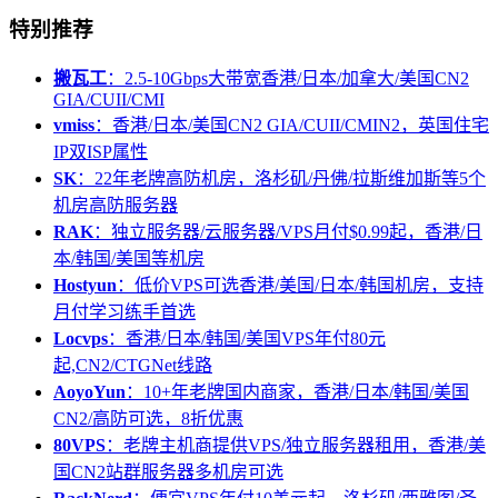
特别推荐
搬瓦工
：2.5-10Gbps大带宽香港/日本/加拿大/美国CN2
GIA/CUII/CMI
vmiss
：香港/日本/美国CN2 GIA/CUII/CMIN2，英国住宅
IP双ISP属性
SK
：22年老牌高防机房，洛杉矶/丹佛/拉斯维加斯等5个
机房高防服务器
RAK
：独立服务器/云服务器/VPS月付$0.99起，香港/日
本/韩国/美国等机房
Hostyun
：低价VPS可选香港/美国/日本/韩国机房，支持
月付学习练手首选
Locvps
：香港/日本/韩国/美国VPS年付80元
起,CN2/CTGNet线路
AoyoYun
：10+年老牌国内商家，香港/日本/韩国/美国
CN2/高防可选，8折优惠
80VPS
：老牌主机商提供VPS/独立服务器租用，香港/美
国CN2站群服务器多机房可选