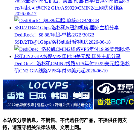
vmiss全场VPS七折起：美国/韩国/日本/香港VPS低至8.5
元/月起,可选CN2 GIA/AS9929/CMIN2/三网优化线路
2026-06-17
DediRock：$8.88/年起-单核/2GB/30GB
SSD/2TB@1Gbps/洛杉矶&纽约机房
2026-06-18
DediOne：洛杉矶CMIN2线路VPS年付19.99美元起,洛杉
矶CN2 GIA线路VPS年付59美元起
2026-06-10
本站仅分享信息，不销售、不代购任何产品，不提供任何支
持，请遵守相关法律法规、文明上网。