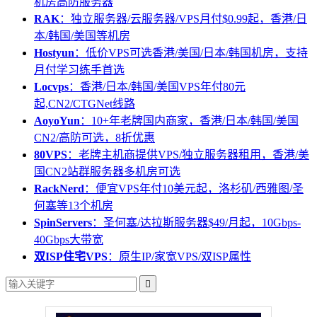
机房高防服务器
RAK
：独立服务器/云服务器/VPS月付$0.99起，香港/日
本/韩国/美国等机房
Hostyun
：低价VPS可选香港/美国/日本/韩国机房，支持
月付学习练手首选
Locvps
：香港/日本/韩国/美国VPS年付80元
起,CN2/CTGNet线路
AoyoYun
：10+年老牌国内商家，香港/日本/韩国/美国
CN2/高防可选，8折优惠
80VPS
：老牌主机商提供VPS/独立服务器租用，香港/美
国CN2站群服务器多机房可选
RackNerd
：便宜VPS年付10美元起，洛杉矶/西雅图/圣
何塞等13个机房
SpinServers
：圣何塞/达拉斯服务器$49/月起，10Gbps-
40Gbps大带宽
双ISP住宅VPS
：原生IP/家宽VPS/双ISP属性
