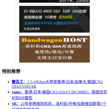
特别推荐
搬瓦工
：2.5-10Gbps大带宽香港/日本/加拿大/美国CN2
GIA/CUII/CMI
vmiss
：香港/日本/美国CN2 GIA/CUII/CMIN2，英国住宅
IP双ISP属性
SK
：22年老牌高防机房，洛杉矶/丹佛/拉斯维加斯等5个