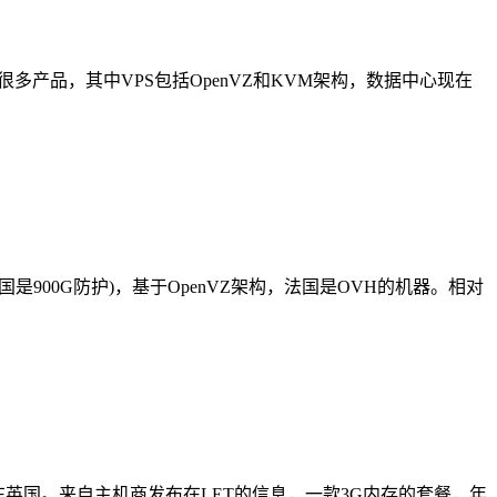
等等很多产品，其中VPS包括OpenVZ和KVM架构，数据中心现在
法国是900G防护)，基于OpenVZ架构，法国是OVH的机器。相对
据中心在英国。来自主机商发布在LET的信息，一款3G内存的套餐，年