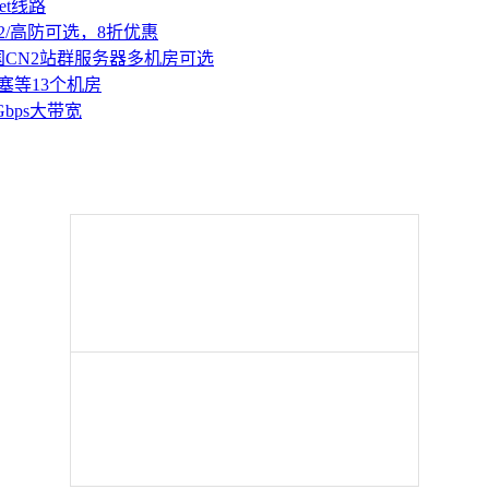
et线路
2/高防可选，8折优惠
国CN2站群服务器多机房可选
塞等13个机房
Gbps大带宽