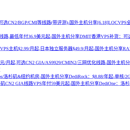
[6.18]LOCV
DMIT香港VPS补货：可选
R
7
DediRock：$8.88/年起-单核/
DediOne：洛