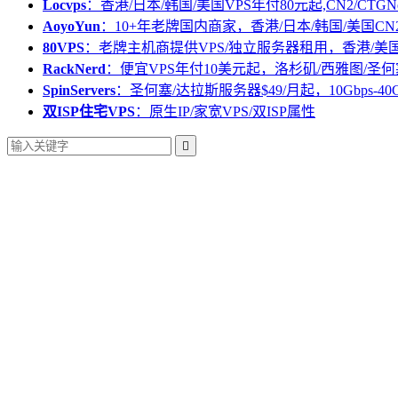
Locvps
：香港/日本/韩国/美国VPS年付80元起,CN2/CTGN
AoyoYun
：10+年老牌国内商家，香港/日本/韩国/美国CN
80VPS
：老牌主机商提供VPS/独立服务器租用，香港/美
RackNerd
：便宜VPS年付10美元起，洛杉矶/西雅图/圣何
SpinServers
：圣何塞/达拉斯服务器$49/月起，10Gbps-40
双ISP住宅VPS
：原生IP/家宽VPS/双ISP属性
