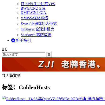
双ISP原生IP住宅VPS
BWG/CN2 GIA
DMIT/CN2 GIA
VMISS/优化网络
Evoxt/亚洲优化大带宽
lightlayer/全球多机房
Sharktech/高防首选

新手指引



共 3 篇文章
标签：GoldenHosts