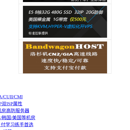
CUII/CMI
P双ISP属性
机房高防服务器
本/韩国/美国等机房
持月付学习练手首选