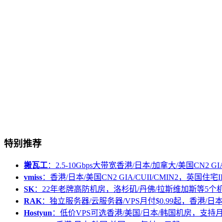
特别推荐
搬瓦工
：2.5-10Gbps大带宽香港/日本/加拿大/美国CN2 GIA/
vmiss
：香港/日本/美国CN2 GIA/CUII/CMIN2，英国住宅I
SK
：22年老牌高防机房，洛杉矶/丹佛/拉斯维加斯等5个
RAK
：独立服务器/云服务器/VPS月付$0.99起，香港/日
Hostyun
：低价VPS可选香港/美国/日本/韩国机房，支