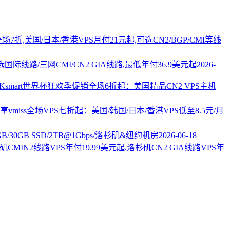
PS全场7折,美国/日本/香港VPS月付21元起,可选CN2/BGP/CMI等线
国际线路/三网CMI/CN2 GIA线路,最低年付36.9美元起
2026-
AKsmart世界杯狂欢季促销全场6折起：美国精品CN2 VPS主机
vmiss全场VPS七折起：美国/韩国/日本/香港VPS低至8.5元/月
2GB/30GB SSD/2TB@1Gbps/洛杉矶&纽约机房
2026-06-18
杉矶CMIN2线路VPS年付19.99美元起,洛杉矶CN2 GIA线路VPS年