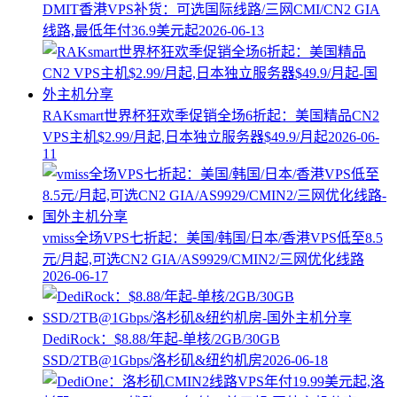
DMIT香港VPS补货：可选国际线路/三网CMI/CN2 GIA
线路,最低年付36.9美元起
2026-06-13
RAKsmart世界杯狂欢季促销全场6折起：美国精品CN2
VPS主机$2.99/月起,日本独立服务器$49.9/月起
2026-06-
11
vmiss全场VPS七折起：美国/韩国/日本/香港VPS低至8.5
元/月起,可选CN2 GIA/AS9929/CMIN2/三网优化线路
2026-06-17
DediRock：$8.88/年起-单核/2GB/30GB
SSD/2TB@1Gbps/洛杉矶&纽约机房
2026-06-18