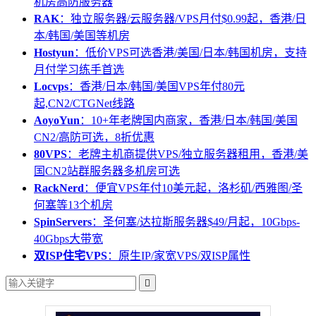
机房高防服务器
RAK
：独立服务器/云服务器/VPS月付$0.99起，香港/日
本/韩国/美国等机房
Hostyun
：低价VPS可选香港/美国/日本/韩国机房，支持
月付学习练手首选
Locvps
：香港/日本/韩国/美国VPS年付80元
起,CN2/CTGNet线路
AoyoYun
：10+年老牌国内商家，香港/日本/韩国/美国
CN2/高防可选，8折优惠
80VPS
：老牌主机商提供VPS/独立服务器租用，香港/美
国CN2站群服务器多机房可选
RackNerd
：便宜VPS年付10美元起，洛杉矶/西雅图/圣
何塞等13个机房
SpinServers
：圣何塞/达拉斯服务器$49/月起，10Gbps-
40Gbps大带宽
双ISP住宅VPS
：原生IP/家宽VPS/双ISP属性
