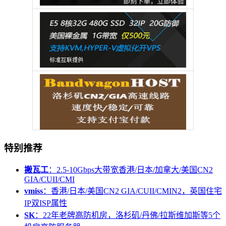
特别推荐
搬瓦工
：2.5-10Gbps大带宽香港/日本/加拿大/美国CN2
GIA/CUII/CMI
vmiss
：香港/日本/美国CN2 GIA/CUII/CMIN2，英国住宅
IP双ISP属性
SK
：22年老牌高防机房，洛杉矶/丹佛/拉斯维加斯等5个