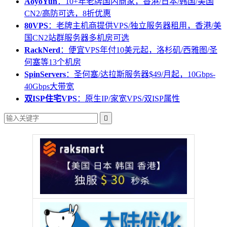
AoyoYun
：10+年老牌国内商家，香港/日本/韩国/美国
CN2/高防可选，8折优惠
80VPS
：老牌主机商提供VPS/独立服务器租用，香港/美
国CN2站群服务器多机房可选
RackNerd
：便宜VPS年付10美元起，洛杉矶/西雅图/圣
何塞等13个机房
SpinServers
：圣何塞/达拉斯服务器$49/月起，10Gbps-
40Gbps大带宽
双ISP住宅VPS
：原生IP/家宽VPS/双ISP属性
