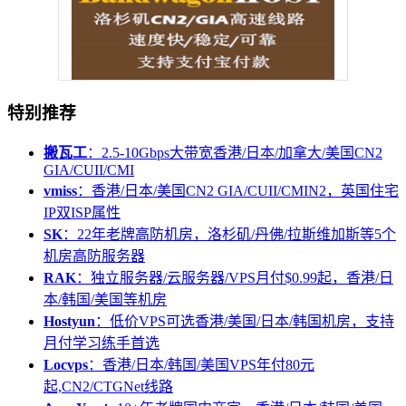
特别推荐
搬瓦工
：2.5-10Gbps大带宽香港/日本/加拿大/美国CN2
GIA/CUII/CMI
vmiss
：香港/日本/美国CN2 GIA/CUII/CMIN2，英国住宅
IP双ISP属性
SK
：22年老牌高防机房，洛杉矶/丹佛/拉斯维加斯等5个
机房高防服务器
RAK
：独立服务器/云服务器/VPS月付$0.99起，香港/日
本/韩国/美国等机房
Hostyun
：低价VPS可选香港/美国/日本/韩国机房，支持
月付学习练手首选
Locvps
：香港/日本/韩国/美国VPS年付80元
起,CN2/CTGNet线路