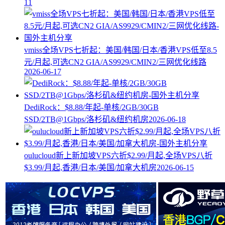
11
vmiss全场VPS七折起：美国/韩国/日本/香港VPS低至8.5
元/月起,可选CN2 GIA/AS9929/CMIN2/三网优化线路
2026-06-17
DediRock：$8.88/年起-单核/2GB/30GB
SSD/2TB@1Gbps/洛杉矶&纽约机房
2026-06-18
oulucloud新上新加坡VPS六折$2.99/月起,全场VPS八折
$3.99/月起,香港/日本/美国/加拿大机房
2026-06-15