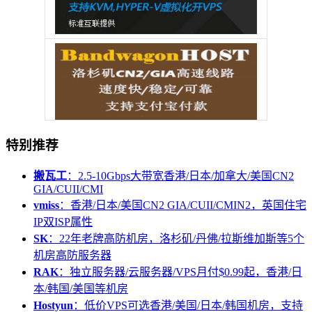
特别推荐
搬瓦工
：2.5-10Gbps大带宽香港/日本/加拿大/美国CN2
GIA/CUII/CMI
vmiss
：香港/日本/美国CN2 GIA/CUII/CMIN2，英国住宅
IP双ISP属性
SK
：22年老牌高防机房，洛杉矶/丹佛/拉斯维加斯等5个
机房高防服务器
RAK
：独立服务器/云服务器/VPS月付$0.99起，香港/日
本/韩国/美国等机房
Hostyun
：低价VPS可选香港/美国/日本/韩国机房，支持