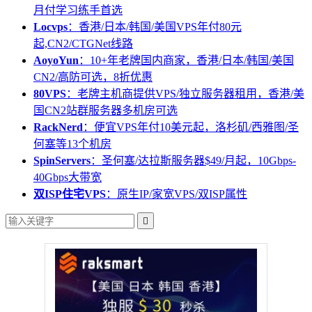
月付学习练手首选
Locvps
：香港/日本/韩国/美国VPS年付80元
起,CN2/CTGNet线路
AoyoYun
：10+年老牌国内商家，香港/日本/韩国/美国
CN2/高防可选，8折优惠
80VPS
：老牌主机商提供VPS/独立服务器租用，香港/美
国CN2站群服务器多机房可选
RackNerd
：便宜VPS年付10美元起，洛杉矶/西雅图/圣
何塞等13个机房
SpinServers
：圣何塞/达拉斯服务器$49/月起，10Gbps-
40Gbps大带宽
双ISP住宅VPS
：原生IP/家宽VPS/双ISP属性
