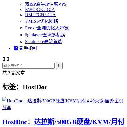
双ISP原生IP住宅VPS
BWG/CN2 GIA
DMIT/CN2 GIA
VMISS/优化网络
Evoxt/亚洲优化大带宽
lightlayer/全球多机房
Sharktech/高防首选

新手指引



共 3 篇文章
标签：HostDoc
HostDoc：达拉斯/500GB硬盘/KVM/月付