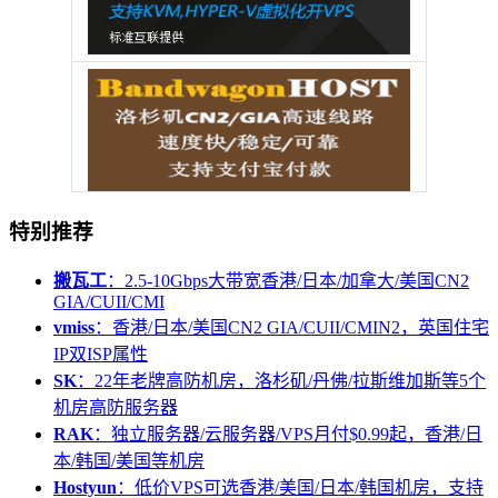
特别推荐
搬瓦工
：2.5-10Gbps大带宽香港/日本/加拿大/美国CN2
GIA/CUII/CMI
vmiss
：香港/日本/美国CN2 GIA/CUII/CMIN2，英国住宅
IP双ISP属性
SK
：22年老牌高防机房，洛杉矶/丹佛/拉斯维加斯等5个
机房高防服务器
RAK
：独立服务器/云服务器/VPS月付$0.99起，香港/日
本/韩国/美国等机房
Hostyun
：低价VPS可选香港/美国/日本/韩国机房，支持