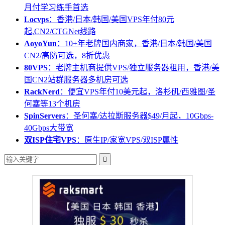
月付学习练手首选
Locvps
：香港/日本/韩国/美国VPS年付80元
起,CN2/CTGNet线路
AoyoYun
：10+年老牌国内商家，香港/日本/韩国/美国
CN2/高防可选，8折优惠
80VPS
：老牌主机商提供VPS/独立服务器租用，香港/美
国CN2站群服务器多机房可选
RackNerd
：便宜VPS年付10美元起，洛杉矶/西雅图/圣
何塞等13个机房
SpinServers
：圣何塞/达拉斯服务器$49/月起，10Gbps-
40Gbps大带宽
双ISP住宅VPS
：原生IP/家宽VPS/双ISP属性
