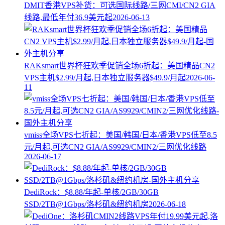
DMIT香港VPS补货：可选国际线路/三网CMI/CN2 GIA
线路,最低年付36.9美元起
2026-06-13
RAKsmart世界杯狂欢季促销全场6折起：美国精品CN2
VPS主机$2.99/月起,日本独立服务器$49.9/月起
2026-06-
11
vmiss全场VPS七折起：美国/韩国/日本/香港VPS低至8.5
元/月起,可选CN2 GIA/AS9929/CMIN2/三网优化线路
2026-06-17
DediRock：$8.88/年起-单核/2GB/30GB
SSD/2TB@1Gbps/洛杉矶&纽约机房
2026-06-18