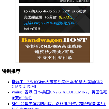
特别推荐
搬瓦工
：2.5-10Gbps大带宽香港/日本/加拿大/美国CN2
GIA/CUII/CMI
vmiss
：香港/日本/美国CN2 GIA/CUII/CMIN2，英国住宅
IP双ISP属性
SK
：22年老牌高防机房，洛杉矶/丹佛/拉斯维加斯等5个