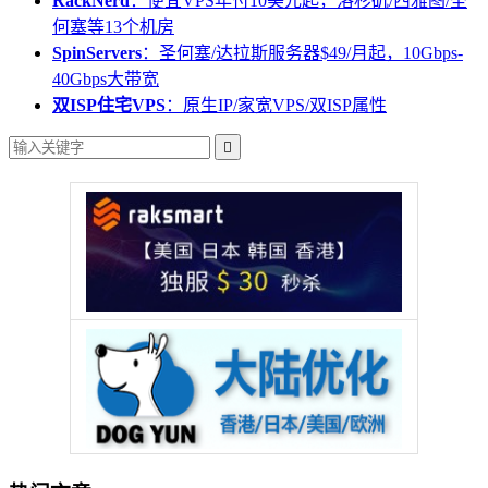
RackNerd
：便宜VPS年付10美元起，洛杉矶/西雅图/圣
何塞等13个机房
SpinServers
：圣何塞/达拉斯服务器$49/月起，10Gbps-
40Gbps大带宽
双ISP住宅VPS
：原生IP/家宽VPS/双ISP属性
