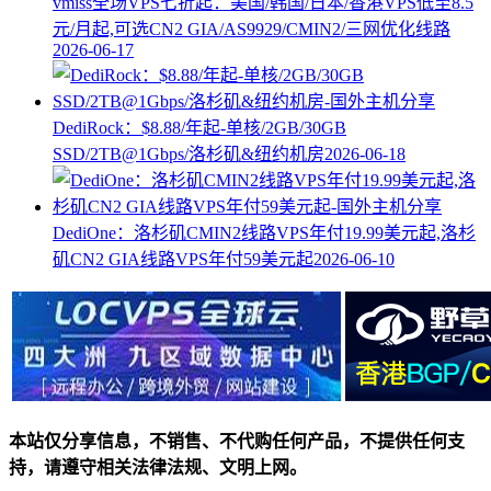
vmiss全场VPS七折起：美国/韩国/日本/香港VPS低至8.5
元/月起,可选CN2 GIA/AS9929/CMIN2/三网优化线路
2026-06-17
DediRock：$8.88/年起-单核/2GB/30GB
SSD/2TB@1Gbps/洛杉矶&纽约机房
2026-06-18
DediOne：洛杉矶CMIN2线路VPS年付19.99美元起,洛杉
矶CN2 GIA线路VPS年付59美元起
2026-06-10
本站仅分享信息，不销售、不代购任何产品，不提供任何支
持，请遵守相关法律法规、文明上网。