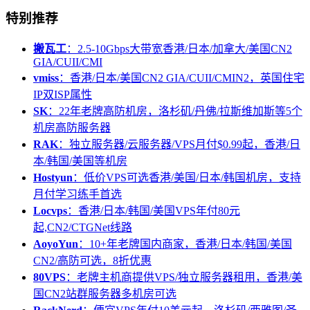
特别推荐
搬瓦工
：2.5-10Gbps大带宽香港/日本/加拿大/美国CN2
GIA/CUII/CMI
vmiss
：香港/日本/美国CN2 GIA/CUII/CMIN2，英国住宅
IP双ISP属性
SK
：22年老牌高防机房，洛杉矶/丹佛/拉斯维加斯等5个
机房高防服务器
RAK
：独立服务器/云服务器/VPS月付$0.99起，香港/日
本/韩国/美国等机房
Hostyun
：低价VPS可选香港/美国/日本/韩国机房，支持
月付学习练手首选
Locvps
：香港/日本/韩国/美国VPS年付80元
起,CN2/CTGNet线路
AoyoYun
：10+年老牌国内商家，香港/日本/韩国/美国
CN2/高防可选，8折优惠
80VPS
：老牌主机商提供VPS/独立服务器租用，香港/美
国CN2站群服务器多机房可选