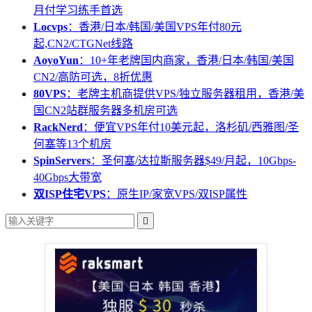
月付学习练手首选
Locvps
：香港/日本/韩国/美国VPS年付80元
起,CN2/CTGNet线路
AoyoYun
：10+年老牌国内商家，香港/日本/韩国/美国
CN2/高防可选，8折优惠
80VPS
：老牌主机商提供VPS/独立服务器租用，香港/美
国CN2站群服务器多机房可选
RackNerd
：便宜VPS年付10美元起，洛杉矶/西雅图/圣
何塞等13个机房
SpinServers
：圣何塞/达拉斯服务器$49/月起，10Gbps-
40Gbps大带宽
双ISP住宅VPS
：原生IP/家宽VPS/双ISP属性
