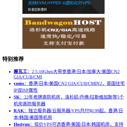
特别推荐
搬瓦工
：2.5-10Gbps大带宽香港/日本/加拿大/美国CN2
GIA/CUII/CMI
vmiss
：香港/日本/美国CN2 GIA/CUII/CMIN2，英国住宅
IP双ISP属性
SK
：22年老牌高防机房，洛杉矶/丹佛/拉斯维加斯等5个
机房高防服务器
RAK
：独立服务器/云服务器/VPS月付$0.99起，香港/日
本/韩国/美国等机房
Hostyun
：低价VPS可选香港/美国/日本/韩国机房，支持