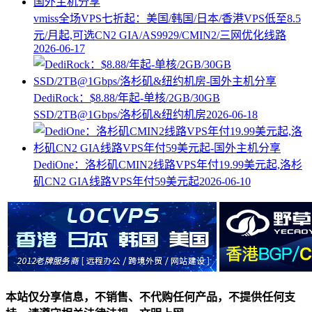
vmiss全场VPS七折起：美国/韩国/日本/香港VPS低至8.5
元/月起,可选CN2 GIA/AS9929/CMIN2/三网优化线路
2026-06-17
DediRock：$8.88/年起-单核/2GB/30GB
SSD/2TB@1Gbps/洛杉矶&纽约机房
2026-06-18
DediOne：洛杉矶CMIN2线路VPS年付19.99美元起,洛杉
矶CN2 GIA线路VPS年付59美元起
2026-06-10
本站仅分享信息，不销售、不代购任何产品，不提供任何支