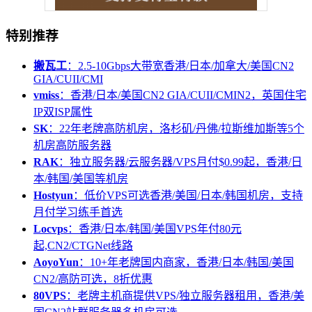
特别推荐
搬瓦工
：2.5-10Gbps大带宽香港/日本/加拿大/美国CN2
GIA/CUII/CMI
vmiss
：香港/日本/美国CN2 GIA/CUII/CMIN2，英国住宅
IP双ISP属性
SK
：22年老牌高防机房，洛杉矶/丹佛/拉斯维加斯等5个
机房高防服务器
RAK
：独立服务器/云服务器/VPS月付$0.99起，香港/日
本/韩国/美国等机房
Hostyun
：低价VPS可选香港/美国/日本/韩国机房，支持
月付学习练手首选
Locvps
：香港/日本/韩国/美国VPS年付80元
起,CN2/CTGNet线路
AoyoYun
：10+年老牌国内商家，香港/日本/韩国/美国
CN2/高防可选，8折优惠
80VPS
：老牌主机商提供VPS/独立服务器租用，香港/美