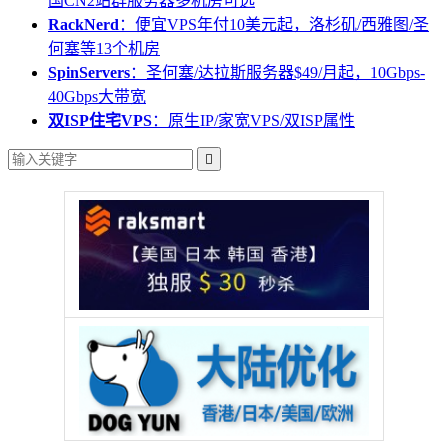
国CN2站群服务器多机房可选
RackNerd
：便宜VPS年付10美元起，洛杉矶/西雅图/圣
何塞等13个机房
SpinServers
：圣何塞/达拉斯服务器$49/月起，10Gbps-
40Gbps大带宽
双ISP住宅VPS
：原生IP/家宽VPS/双ISP属性
