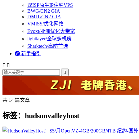
双ISP原生IP住宅VPS
BWG/CN2 GIA
DMIT/CN2 GIA
VMISS/优化网络
Evoxt/亚洲优化大带宽
lightlayer/全球多机房
Sharktech/高防首选

新手指引



共 14 篇文章
标签：hudsonvalleyhost