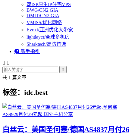
双ISP原生IP住宅VPS
BWG/CN2 GIA
DMIT/CN2 GIA
VMISS/优化网络
Evoxt/亚洲优化大带宽
lightlayer/全球多机房
Sharktech/高防首选

新手指引



共 1 篇文章
标签：idc.best
白丝云：美国圣何塞/德国AS4837月付26