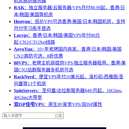
机房高防服务器
RAK
：独立服务器/云服务器/VPS月付$0.99起，香港/日
本/韩国/美国等机房
Hostyun
：低价VPS可选香港/美国/日本/韩国机房，支持
月付学习练手首选
Locvps
：香港/日本/韩国/美国VPS年付80元
起,CN2/CTGNet线路
AoyoYun
：10+年老牌国内商家，香港/日本/韩国/美国
CN2/高防可选，8折优惠
80VPS
：老牌主机商提供VPS/独立服务器租用，香港/美
国CN2站群服务器多机房可选
RackNerd
：便宜VPS年付10美元起，洛杉矶/西雅图/圣
何塞等13个机房
SpinServers
：圣何塞/达拉斯服务器$49/月起，10Gbps-
40Gbps大带宽
双ISP住宅VPS
：原生IP/家宽VPS/双ISP属性
