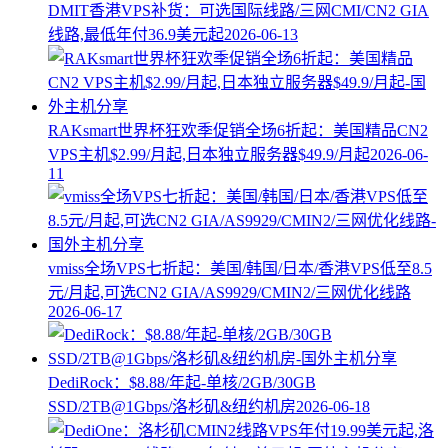
DMIT香港VPS补货：可选国际线路/三网CMI/CN2 GIA
线路,最低年付36.9美元起
2026-06-13
RAKsmart世界杯狂欢季促销全场6折起：美国精品CN2
VPS主机$2.99/月起,日本独立服务器$49.9/月起
2026-06-
11
vmiss全场VPS七折起：美国/韩国/日本/香港VPS低至8.5
元/月起,可选CN2 GIA/AS9929/CMIN2/三网优化线路
2026-06-17
DediRock：$8.88/年起-单核/2GB/30GB
SSD/2TB@1Gbps/洛杉矶&纽约机房
2026-06-18