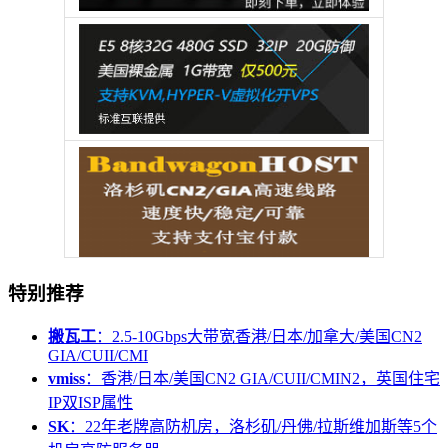
特别推荐
搬瓦工
：2.5-10Gbps大带宽香港/日本/加拿大/美国CN2
GIA/CUII/CMI
vmiss
：香港/日本/美国CN2 GIA/CUII/CMIN2，英国住宅
IP双ISP属性
SK
：22年老牌高防机房，洛杉矶/丹佛/拉斯维加斯等5个