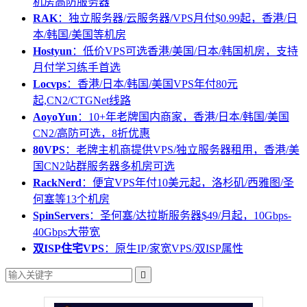
机房高防服务器
RAK
：独立服务器/云服务器/VPS月付$0.99起，香港/日
本/韩国/美国等机房
Hostyun
：低价VPS可选香港/美国/日本/韩国机房，支持
月付学习练手首选
Locvps
：香港/日本/韩国/美国VPS年付80元
起,CN2/CTGNet线路
AoyoYun
：10+年老牌国内商家，香港/日本/韩国/美国
CN2/高防可选，8折优惠
80VPS
：老牌主机商提供VPS/独立服务器租用，香港/美
国CN2站群服务器多机房可选
RackNerd
：便宜VPS年付10美元起，洛杉矶/西雅图/圣
何塞等13个机房
SpinServers
：圣何塞/达拉斯服务器$49/月起，10Gbps-
40Gbps大带宽
双ISP住宅VPS
：原生IP/家宽VPS/双ISP属性
