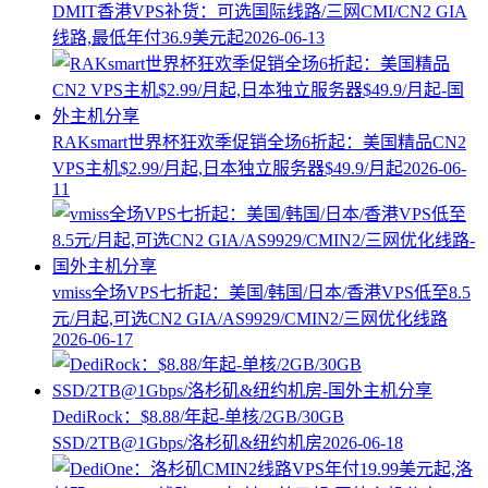
DMIT香港VPS补货：可选国际线路/三网CMI/CN2 GIA
线路,最低年付36.9美元起
2026-06-13
RAKsmart世界杯狂欢季促销全场6折起：美国精品CN2
VPS主机$2.99/月起,日本独立服务器$49.9/月起
2026-06-
11
vmiss全场VPS七折起：美国/韩国/日本/香港VPS低至8.5
元/月起,可选CN2 GIA/AS9929/CMIN2/三网优化线路
2026-06-17
DediRock：$8.88/年起-单核/2GB/30GB
SSD/2TB@1Gbps/洛杉矶&纽约机房
2026-06-18