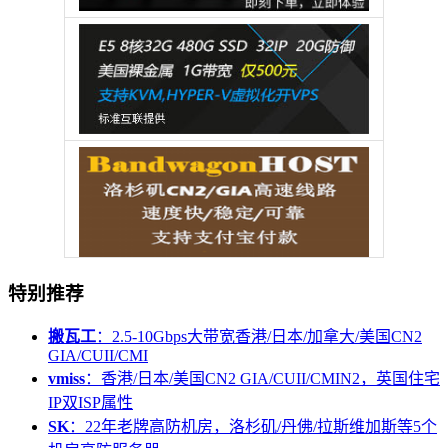
特别推荐
搬瓦工
：2.5-10Gbps大带宽香港/日本/加拿大/美国CN2
GIA/CUII/CMI
vmiss
：香港/日本/美国CN2 GIA/CUII/CMIN2，英国住宅
IP双ISP属性
SK
：22年老牌高防机房，洛杉矶/丹佛/拉斯维加斯等5个