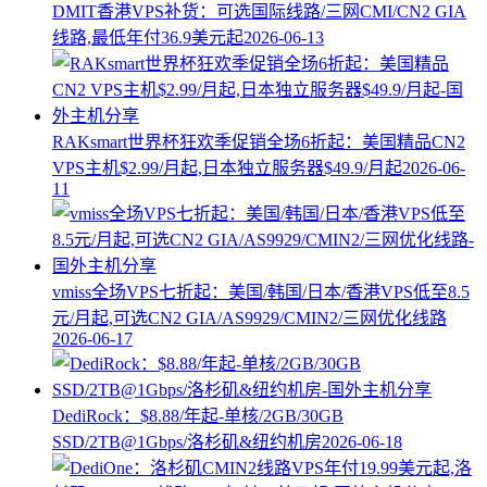
DMIT香港VPS补货：可选国际线路/三网CMI/CN2 GIA
线路,最低年付36.9美元起
2026-06-13
RAKsmart世界杯狂欢季促销全场6折起：美国精品CN2
VPS主机$2.99/月起,日本独立服务器$49.9/月起
2026-06-
11
vmiss全场VPS七折起：美国/韩国/日本/香港VPS低至8.5
元/月起,可选CN2 GIA/AS9929/CMIN2/三网优化线路
2026-06-17
DediRock：$8.88/年起-单核/2GB/30GB
SSD/2TB@1Gbps/洛杉矶&纽约机房
2026-06-18