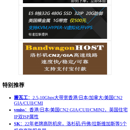
特别推荐
搬瓦工
：2.5-10Gbps大带宽香港/日本/加拿大/美国CN2
GIA/CUII/CMI
vmiss
：香港/日本/美国CN2 GIA/CUII/CMIN2，英国住宅
IP双ISP属性
SK
：22年老牌高防机房，洛杉矶/丹佛/拉斯维加斯等5个