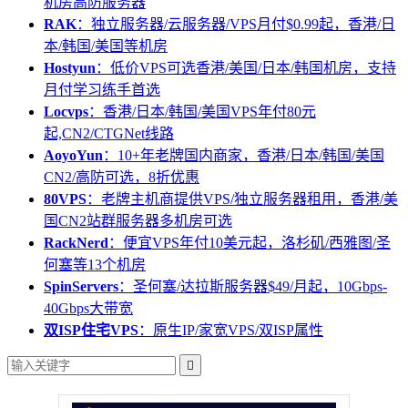
机房高防服务器
RAK
：独立服务器/云服务器/VPS月付$0.99起，香港/日
本/韩国/美国等机房
Hostyun
：低价VPS可选香港/美国/日本/韩国机房，支持
月付学习练手首选
Locvps
：香港/日本/韩国/美国VPS年付80元
起,CN2/CTGNet线路
AoyoYun
：10+年老牌国内商家，香港/日本/韩国/美国
CN2/高防可选，8折优惠
80VPS
：老牌主机商提供VPS/独立服务器租用，香港/美
国CN2站群服务器多机房可选
RackNerd
：便宜VPS年付10美元起，洛杉矶/西雅图/圣
何塞等13个机房
SpinServers
：圣何塞/达拉斯服务器$49/月起，10Gbps-
40Gbps大带宽
双ISP住宅VPS
：原生IP/家宽VPS/双ISP属性
