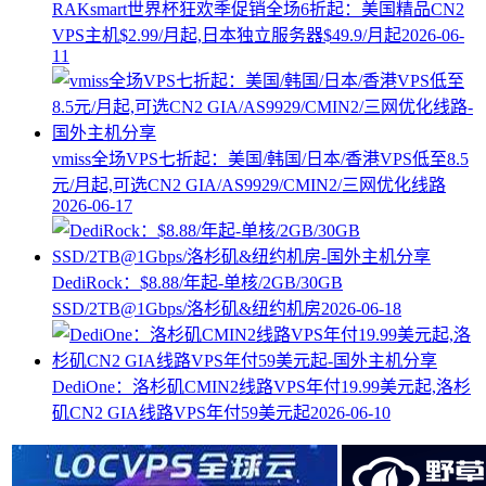
RAKsmart世界杯狂欢季促销全场6折起：美国精品CN2
VPS主机$2.99/月起,日本独立服务器$49.9/月起
2026-06-
11
vmiss全场VPS七折起：美国/韩国/日本/香港VPS低至8.5
元/月起,可选CN2 GIA/AS9929/CMIN2/三网优化线路
2026-06-17
DediRock：$8.88/年起-单核/2GB/30GB
SSD/2TB@1Gbps/洛杉矶&纽约机房
2026-06-18
DediOne：洛杉矶CMIN2线路VPS年付19.99美元起,洛杉
矶CN2 GIA线路VPS年付59美元起
2026-06-10