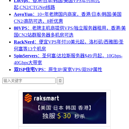
Locvps
：香港/日本/韩国/美国VPS年付80元
起,CN2/CTGNet线路
AoyoYun
：10+年老牌国内商家，香港/日本/韩国/美国
CN2/高防可选，8折优惠
80VPS
：老牌主机商提供VPS/独立服务器租用，香港/美
国CN2站群服务器多机房可选
RackNerd
：便宜VPS年付10美元起，洛杉矶/西雅图/圣
何塞等13个机房
SpinServers
：圣何塞/达拉斯服务器$49/月起，10Gbps-
40Gbps大带宽
双ISP住宅VPS
：原生IP/家宽VPS/双ISP属性
