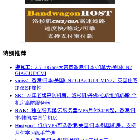
特别推荐
搬瓦工
：2.5-10Gbps大带宽香港/日本/加拿大/美国CN2
GIA/CUII/CMI
vmiss
：香港/日本/美国CN2 GIA/CUII/CMIN2，英国住宅
IP双ISP属性
SK
：22年老牌高防机房，洛杉矶/丹佛/拉斯维加斯等5个
机房高防服务器
RAK
：独立服务器/云服务器/VPS月付$0.99起，香港/日
本/韩国/美国等机房
Hostyun
：低价VPS可选香港/美国/日本/韩国机房，支持
月付学习练手首选