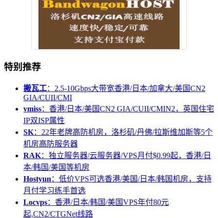
特别推荐
搬瓦工
：2.5-10Gbps大带宽香港/日本/加拿大/美国CN2
GIA/CUII/CMI
vmiss
：香港/日本/美国CN2 GIA/CUII/CMIN2，英国住宅
IP双ISP属性
SK
：22年老牌高防机房，洛杉矶/丹佛/拉斯维加斯等5个
机房高防服务器
RAK
：独立服务器/云服务器/VPS月付$0.99起，香港/日
本/韩国/美国等机房
Hostyun
：低价VPS可选香港/美国/日本/韩国机房，支持
月付学习练手首选
Locvps
：香港/日本/韩国/美国VPS年付80元
起,CN2/CTGNet线路