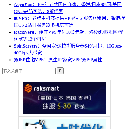
AoyoYun
：10+年老牌国内商家，香港/日本/韩国/美国
CN2/高防可选，8折优惠
80VPS
：老牌主机商提供VPS/独立服务器租用，香港/美
国CN2站群服务器多机房可选
RackNerd
：便宜VPS年付10美元起，洛杉矶/西雅图/圣
何塞等13个机房
SpinServers
：圣何塞/达拉斯服务器$49/月起，10Gbps-
40Gbps大带宽
双ISP住宅VPS
：原生IP/家宽VPS/双ISP属性
