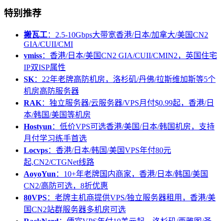
特别推荐
搬瓦工
：2.5-10Gbps大带宽香港/日本/加拿大/美国CN2
GIA/CUII/CMI
vmiss
：香港/日本/美国CN2 GIA/CUII/CMIN2，英国住宅
IP双ISP属性
SK
：22年老牌高防机房，洛杉矶/丹佛/拉斯维加斯等5个
机房高防服务器
RAK
：独立服务器/云服务器/VPS月付$0.99起，香港/日
本/韩国/美国等机房
Hostyun
：低价VPS可选香港/美国/日本/韩国机房，支持
月付学习练手首选
Locvps
：香港/日本/韩国/美国VPS年付80元
起,CN2/CTGNet线路
AoyoYun
：10+年老牌国内商家，香港/日本/韩国/美国
CN2/高防可选，8折优惠
80VPS
：老牌主机商提供VPS/独立服务器租用，香港/美
国CN2站群服务器多机房可选