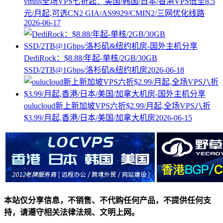
vmiss全场VPS七折起：美国/韩国/日本/香港VPS低至8.5
元/月起,可选CN2 GIA/AS9929/CMIN2/三网优化线路
2026-06-17
DediRock：$8.88/年起-单核/2GB/30GB
SSD/2TB@1Gbps/洛杉矶&纽约机房
2026-06-18
oulucloud新上新加坡VPS六折$2.99/月起,全场VPS八折
$3.99/月起,香港/日本/美国/加拿大机房
2026-06-15
本站仅分享信息，不销售、不代购任何产品，不提供任何支
持，请遵守相关法律法规、文明上网。