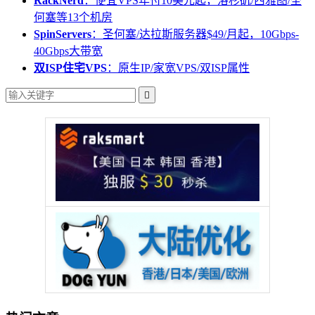
RackNerd
：便宜VPS年付10美元起，洛杉矶/西雅图/圣
何塞等13个机房
SpinServers
：圣何塞/达拉斯服务器$49/月起，10Gbps-
40Gbps大带宽
双ISP住宅VPS
：原生IP/家宽VPS/双ISP属性
