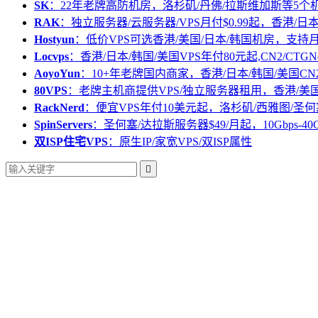
SK
：22年老牌高防机房，洛杉矶/丹佛/拉斯维加斯等5个
RAK
：独立服务器/云服务器/VPS月付$0.99起，香港/日
Hostyun
：低价VPS可选香港/美国/日本/韩国机房，支
Locvps
：香港/日本/韩国/美国VPS年付80元起,CN2/CTGN
AoyoYun
：10+年老牌国内商家，香港/日本/韩国/美国CN
80VPS
：老牌主机商提供VPS/独立服务器租用，香港/美
RackNerd
：便宜VPS年付10美元起，洛杉矶/西雅图/圣何
SpinServers
：圣何塞/达拉斯服务器$49/月起，10Gbps-40
双ISP住宅VPS
：原生IP/家宽VPS/双ISP属性
