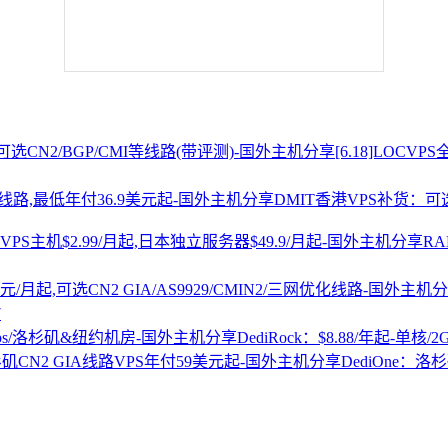
[6.18]LOCV
DMIT香港VPS补货：可选
R
7
DediRock：$8.88/年起-单核/
DediOne：洛