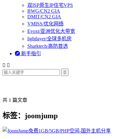
双ISP原生IP住宅VPS
BWG/CN2 GIA
DMIT/CN2 GIA
VMISS/优化网络
Evoxt/亚洲优化大带宽
lightlayer/全球多机房
Sharktech/高防首选

新手指引



共 1 篇文章
标签：joomjump