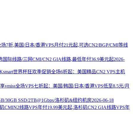
PS全场7折,美国/日本/香港VPS月付21元起,可选CN2/BGP/CMI等线
国际线路/三网CMI/CN2 GIA线路,最低年付36.9美元起
2026-
AKsmart世界杯狂欢季促销全场6折起：美国精品CN2 VPS主机
vmiss全场VPS七折起：美国/韩国/日本/香港VPS低至8.5元/月
2GB/30GB SSD/2TB@1Gbps/洛杉矶&纽约机房
2026-06-18
杉矶CMIN2线路VPS年付19.99美元起,洛杉矶CN2 GIA线路VPS年