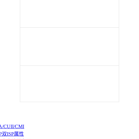
CUII/CMI
P双ISP属性