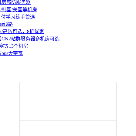
机房高防服务器
本/韩国/美国等机房
持月付学习练手首选
et线路
2/高防可选，8折优惠
国CN2站群服务器多机房可选
塞等13个机房
Gbps大带宽