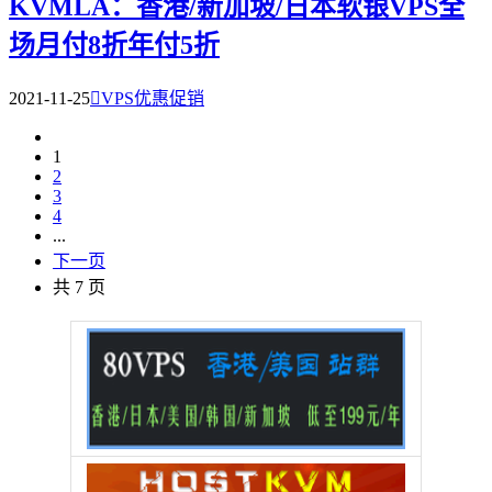
KVMLA：香港/新加坡/日本软银VPS全
场月付8折年付5折
2021-11-25

VPS优惠促销
1
2
3
4
...
下一页
共 7 页