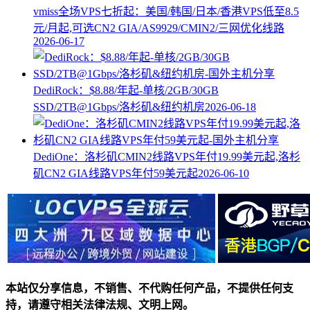
vmiss全场VPS七折起：美国/韩国/日本/香港VPS低至8.5
元/月起,可选CN2 GIA/AS9929/CMIN2/三网优化线路
2026-06-17
DediRock：$8.88/年起-单核/2GB/30GB
SSD/2TB@1Gbps/洛杉矶&纽约机房
2026-06-18
DediOne：洛杉矶CMIN2线路VPS年付19.99美元起,洛杉
矶CN2 GIA线路VPS年付59美元起
2026-06-10
本站仅分享信息，不销售、不代购任何产品，不提供任何支
持，请遵守相关法律法规、文明上网。