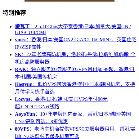
特别推荐
搬瓦工
：2.5-10Gbps大带宽香港/日本/加拿大/美国CN2
GIA/CUII/CMI
vmiss
：香港/日本/美国CN2 GIA/CUII/CMIN2，英国住宅
IP双ISP属性
SK
：22年老牌高防机房，洛杉矶/丹佛/拉斯维加斯等5个
机房高防服务器
RAK
：独立服务器/云服务器/VPS月付$0.99起，香港/日
本/韩国/美国等机房
Hostyun
：低价VPS可选香港/美国/日本/韩国机房，支持
月付学习练手首选
Locvps
：香港/日本/韩国/美国VPS年付80元
起,CN2/CTGNet线路
AoyoYun
：10+年老牌国内商家，香港/日本/韩国/美国
CN2/高防可选，8折优惠
80VPS
：老牌主机商提供VPS/独立服务器租用，香港/美
国CN2站群服务器多机房可选