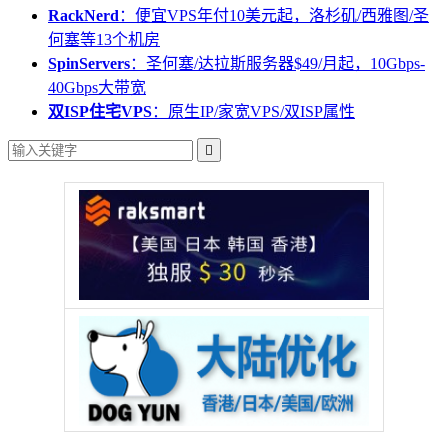
RackNerd
：便宜VPS年付10美元起，洛杉矶/西雅图/圣
何塞等13个机房
SpinServers
：圣何塞/达拉斯服务器$49/月起，10Gbps-
40Gbps大带宽
双ISP住宅VPS
：原生IP/家宽VPS/双ISP属性
