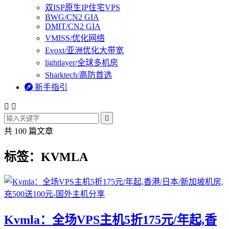
双ISP原生IP住宅VPS
BWG/CN2 GIA
DMIT/CN2 GIA
VMISS/优化网络
Evoxt/亚洲优化大带宽
lightlayer/全球多机房
Sharktech/高防首选

新手指引



共 100 篇文章
标签：KVMLA
Kvmla：全场VPS主机5折175元/年起,香