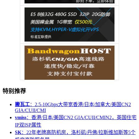
特别推荐
搬瓦工
：2.5-10Gbps大带宽香港/日本/加拿大/美国CN2
GIA/CUII/CMI
vmiss
：香港/日本/美国CN2 GIA/CUII/CMIN2，英国住宅
IP双ISP属性
SK
：22年老牌高防机房，洛杉矶/丹佛/拉斯维加斯等5个