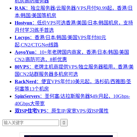
机房高防服务器
RAK
：独立服务器/云服务器/VPS月付$0.99起，香港/日
本/韩国/美国等机房
Hostyun
：低价VPS可选香港/美国/日本/韩国机房，支持
月付学习练手首选
Locvps
：香港/日本/韩国/美国VPS年付80元
起,CN2/CTGNet线路
AoyoYun
：10+年老牌国内商家，香港/日本/韩国/美国
CN2/高防可选，8折优惠
80VPS
：老牌主机商提供VPS/独立服务器租用，香港/美
国CN2站群服务器多机房可选
RackNerd
：便宜VPS年付10美元起，洛杉矶/西雅图/圣
何塞等13个机房
SpinServers
：圣何塞/达拉斯服务器$49/月起，10Gbps-
40Gbps大带宽
双ISP住宅VPS
：原生IP/家宽VPS/双ISP属性
