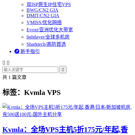
双ISP原生IP住宅VPS
BWG/CN2 GIA
DMIT/CN2 GIA
VMISS/优化网络
Evoxt/亚洲优化大带宽
lightlayer/全球多机房
Sharktech/高防首选

新手指引



共 1 篇文章
标签：Kvmla VPS
Kvmla：全场VPS主机5折175元/年起,香