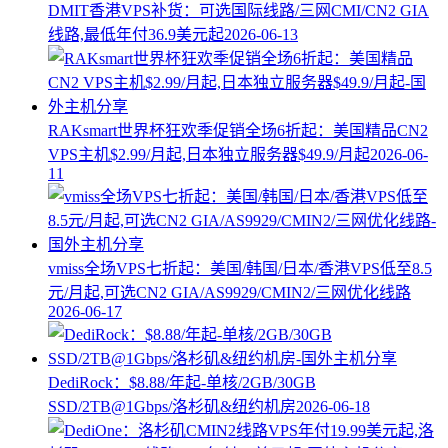
DMIT香港VPS补货：可选国际线路/三网CMI/CN2 GIA
线路,最低年付36.9美元起
2026-06-13
RAKsmart世界杯狂欢季促销全场6折起：美国精品CN2
VPS主机$2.99/月起,日本独立服务器$49.9/月起
2026-06-
11
vmiss全场VPS七折起：美国/韩国/日本/香港VPS低至8.5
元/月起,可选CN2 GIA/AS9929/CMIN2/三网优化线路
2026-06-17
DediRock：$8.88/年起-单核/2GB/30GB
SSD/2TB@1Gbps/洛杉矶&纽约机房
2026-06-18