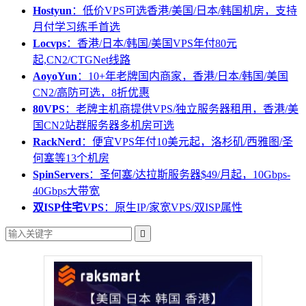
Hostyun
：低价VPS可选香港/美国/日本/韩国机房，支持
月付学习练手首选
Locvps
：香港/日本/韩国/美国VPS年付80元
起,CN2/CTGNet线路
AoyoYun
：10+年老牌国内商家，香港/日本/韩国/美国
CN2/高防可选，8折优惠
80VPS
：老牌主机商提供VPS/独立服务器租用，香港/美
国CN2站群服务器多机房可选
RackNerd
：便宜VPS年付10美元起，洛杉矶/西雅图/圣
何塞等13个机房
SpinServers
：圣何塞/达拉斯服务器$49/月起，10Gbps-
40Gbps大带宽
双ISP住宅VPS
：原生IP/家宽VPS/双ISP属性
