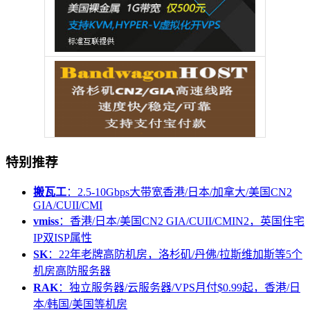
特别推荐
搬瓦工
：2.5-10Gbps大带宽香港/日本/加拿大/美国CN2
GIA/CUII/CMI
vmiss
：香港/日本/美国CN2 GIA/CUII/CMIN2，英国住宅
IP双ISP属性
SK
：22年老牌高防机房，洛杉矶/丹佛/拉斯维加斯等5个
机房高防服务器
RAK
：独立服务器/云服务器/VPS月付$0.99起，香港/日
本/韩国/美国等机房