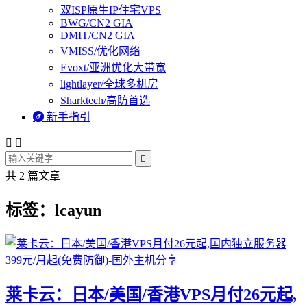
双ISP原生IP住宅VPS
BWG/CN2 GIA
DMIT/CN2 GIA
VMISS/优化网络
Evoxt/亚洲优化大带宽
lightlayer/全球多机房
Sharktech/高防首选

新手指引



共 2 篇文章
标签：lcayun
莱卡云：日本/美国/香港VPS月付26元起,