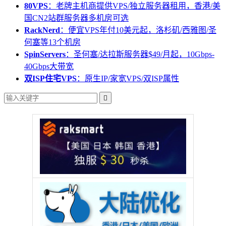
80VPS
：老牌主机商提供VPS/独立服务器租用，香港/美
国CN2站群服务器多机房可选
RackNerd
：便宜VPS年付10美元起，洛杉矶/西雅图/圣
何塞等13个机房
SpinServers
：圣何塞/达拉斯服务器$49/月起，10Gbps-
40Gbps大带宽
双ISP住宅VPS
：原生IP/家宽VPS/双ISP属性
