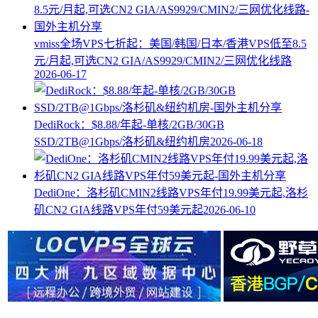
vmiss全场VPS七折起：美国/韩国/日本/香港VPS低至8.5
元/月起,可选CN2 GIA/AS9929/CMIN2/三网优化线路
2026-06-17
DediRock：$8.88/年起-单核/2GB/30GB
SSD/2TB@1Gbps/洛杉矶&纽约机房
2026-06-18
DediOne：洛杉矶CMIN2线路VPS年付19.99美元起,洛杉
矶CN2 GIA线路VPS年付59美元起
2026-06-10