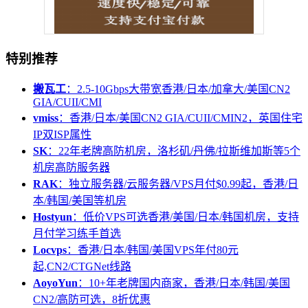
特别推荐
搬瓦工
：2.5-10Gbps大带宽香港/日本/加拿大/美国CN2
GIA/CUII/CMI
vmiss
：香港/日本/美国CN2 GIA/CUII/CMIN2，英国住宅
IP双ISP属性
SK
：22年老牌高防机房，洛杉矶/丹佛/拉斯维加斯等5个
机房高防服务器
RAK
：独立服务器/云服务器/VPS月付$0.99起，香港/日
本/韩国/美国等机房
Hostyun
：低价VPS可选香港/美国/日本/韩国机房，支持
月付学习练手首选
Locvps
：香港/日本/韩国/美国VPS年付80元
起,CN2/CTGNet线路
AoyoYun
：10+年老牌国内商家，香港/日本/韩国/美国
CN2/高防可选，8折优惠