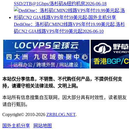
SSD/2TB@1Gbps/洛杉矶&纽约机房
2026-06-18
DediOne：洛杉矶CMIN2线路VPS年付19.99美元起,洛杉
矶CN2 GIA线路VPS年付59美元起
2026-06-10
本站仅分享信息，不销售、不代购任何产品，不提供任何支
持，请遵守相关法律法规、文明上网。
本站所有信息搜集自互联网，因大部分具有时效性，读者朋友
请自行甄别。
Copyright© 2010-2026
ZRBLOG.NET
.
国外主机分享
网站地图