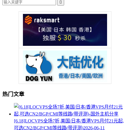

热门文章
[6.18]LOCVPS全场7折,美国/日本/香港VPS月付21元起,
可选CN2/BGP/CMI等线路(带评测)
2026-06-11