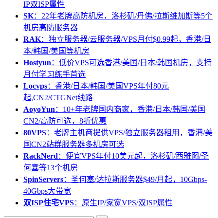
IP双ISP属性
SK
：22年老牌高防机房，洛杉矶/丹佛/拉斯维加斯等5个
机房高防服务器
RAK
：独立服务器/云服务器/VPS月付$0.99起，香港/日
本/韩国/美国等机房
Hostyun
：低价VPS可选香港/美国/日本/韩国机房，支持
月付学习练手首选
Locvps
：香港/日本/韩国/美国VPS年付80元
起,CN2/CTGNet线路
AoyoYun
：10+年老牌国内商家，香港/日本/韩国/美国
CN2/高防可选，8折优惠
80VPS
：老牌主机商提供VPS/独立服务器租用，香港/美
国CN2站群服务器多机房可选
RackNerd
：便宜VPS年付10美元起，洛杉矶/西雅图/圣
何塞等13个机房
SpinServers
：圣何塞/达拉斯服务器$49/月起，10Gbps-
40Gbps大带宽
双ISP住宅VPS
：原生IP/家宽VPS/双ISP属性